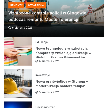
REMONTY
WYDARZENIA
Wzmożone kontrole policji w Głogowie
podczas remontu Mostu Tolerancji
6 sierpnia 2026
Edukacja
Nowe technologie w szkołach:
Komputery zmieniają edukację w
Nielubi i Brzegu Głogowskim
6 sierpnia 2026
Inwestycje
Nowa era świetlicy w Słonem –
modernizacja nabiera tempa!
5 sierpnia 2026
Uncategorized