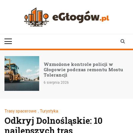
Skip
to
content
eGłogów.pl
aktualności | wiadomości | wydarzenia
le policji w
Nowe technologie w 
s remontu Mostu
Komputery zmieniają
Nielubi i Brzegu Gł
6 sierpnia 2026
Trasy spacerowe
,
Turystyka
Odkryj Dolnośląskie: 10
najlepszych tras