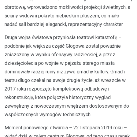
obrotową, wprowadzono możliwości projekcji świetlnych, a
ściany widowni pokryto niebieskim pluszem, co miało
nadać sali bardziej elegancki, reprezentacyjny charakter.
Druga wojna światowa przyniosła teatrowi katastrofę –
podobnie jak większa część Głogowa został poważnie
zniszczony w wyniku ofensywy radzieckiej, a przez
dziesięciolecia po wojnie w pejzażu starego miasta
dominowały raczej ruiny niż żywe gmachy kultury. Gmach
teatru długo czekał na swoje drugie życie, aż wreszcie w
2017 roku rozpoczęto kompleksową odbudowę i
rekonstrukcję, która połączyła historyczny wygląd
zewnętrzny z nowoczesnym wnętrzem dostosowanym do
współczesnych wymogów technicznych.
Moment ponownego otwarcia – 22 listopada 2019 roku –
widać dziś w całym centrum Głogowa: od tego czasu rynek