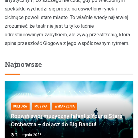
artystycznym, co szczególnie czuć, gdy po wieczornym
spektaklu wychodzi się prosto na oświetlony rynek i
cichnące powoli stare miasto. To właśnie wtedy najłatwiej
zrozumieć, że teatr nie jest tu tylko ładnie
odrestaurowanym zabytkiem, ale żywą przestrzenią, która
spina przeszłość Głogowa z jego współczesnym rytmem.
Najnowsze
KULTURA
MUZYKA
WYDARZENIA
Rozwiń swój muzyczny talent z Young Stars
Orchestra – dołącz do Big Bandu!
7 sierpnia 2026