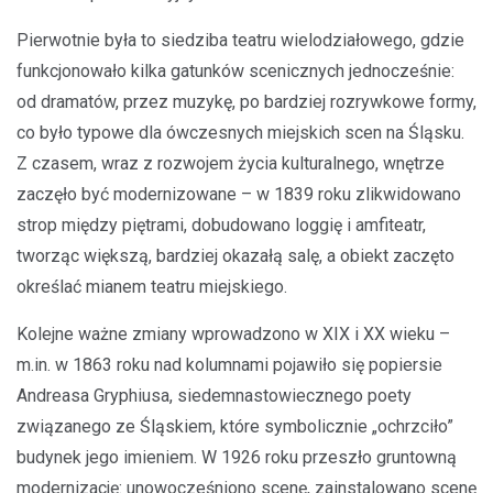
Pierwotnie była to siedziba teatru wielodziałowego, gdzie
funkcjonowało kilka gatunków scenicznych jednocześnie:
od dramatów, przez muzykę, po bardziej rozrywkowe formy,
co było typowe dla ówczesnych miejskich scen na Śląsku.
Z czasem, wraz z rozwojem życia kulturalnego, wnętrze
zaczęło być modernizowane – w 1839 roku zlikwidowano
strop między piętrami, dobudowano loggię i amfiteatr,
tworząc większą, bardziej okazałą salę, a obiekt zaczęto
określać mianem teatru miejskiego.
Kolejne ważne zmiany wprowadzono w XIX i XX wieku –
m.in. w 1863 roku nad kolumnami pojawiło się popiersie
Andreasa Gryphiusa, siedemnastowiecznego poety
związanego ze Śląskiem, które symbolicznie „ochrzciło”
budynek jego imieniem. W 1926 roku przeszło gruntowną
modernizację: unowocześniono scenę, zainstalowano scenę