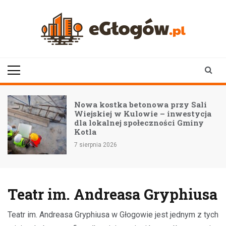
Skip
to
content
eGłogów.pl
aktualności | wiadomości | wydarzenia
Nowa kostka betonowa przy Sali
Wiejskiej w Kulowie – inwestycja
o
dla lokalnej społeczności Gminy
Kotla
7 sierpnia 2026
Teatr im. Andreasa Gryphiusa
Teatr im. Andreasa Gryphiusa w Głogowie jest jednym z tych