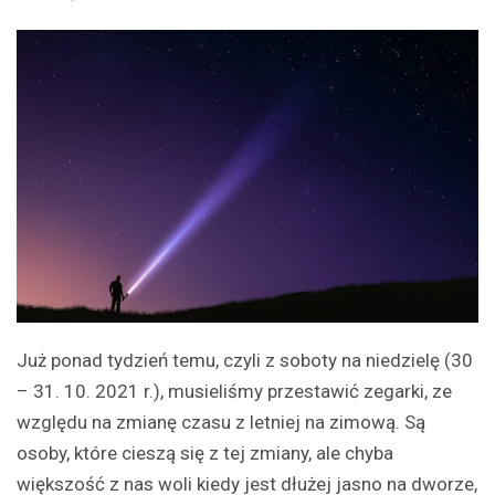
Już ponad tydzień temu, czyli z soboty na niedzielę (30
– 31. 10. 2021 r.), musieliśmy przestawić zegarki, ze
względu na zmianę czasu z letniej na zimową. Są
osoby, które cieszą się z tej zmiany, ale chyba
większość z nas woli kiedy jest dłużej jasno na dworze,