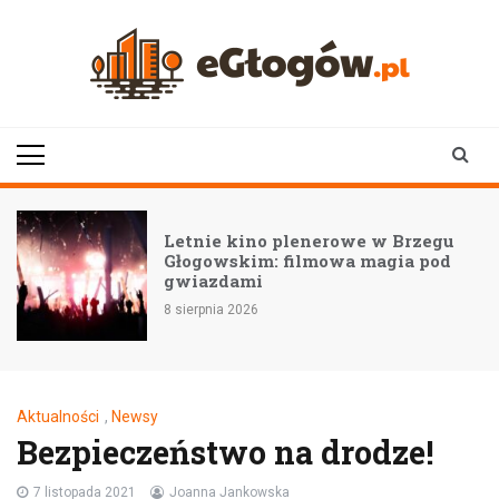
Skip
to
content
eGłogów.pl
aktualności | wiadomości | wydarzenia
Letnie kino plenerowe w Brzegu
Głogowskim: filmowa magia pod
gwiazdami
8 sierpnia 2026
Aktualności
,
Newsy
Bezpieczeństwo na drodze!
7 listopada 2021
Joanna Jankowska