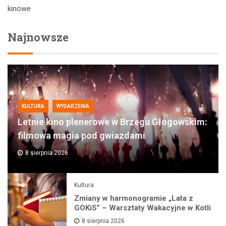
wpisu
kinowe
Najnowsze
KULTURA
WYDARZENIA
Letnie kino plenerowe w Brzegu Głogowskim:
filmowa magia pod gwiazdami
8 sierpnia 2026
Kultura
Zmiany w harmonogramie „Lata z
GOKiS” – Warsztaty Wakacyjne w Kotli
8 sierpnia 2026