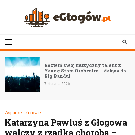
Skip
to
content
eGłogów.pl
aktualności | wiadomości | wydarzenia
Rozwiń swój muzyczny talent z
Young Stars Orchestra – dołącz do
Big Bandu!
7 sierpnia 2026
Wsparcie
,
Zdrowie
Katarzyna Pawluś z Głogowa
walczy z rzadką chorobą –