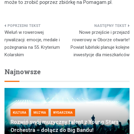
może to zrobić poprzez zbiórkę na Pomagam.pl.
Nawigacja
Wieluń w rowerowej
Nowe przejście i przejazd
wpisu
rywalizacji: emocje, medale i
rowerowy w Oborze otwarte!
pożegnania na 55. Kryterium
Powiat lubiński planuje kolejne
Kolarskim
inwestycje dla mieszkańców
Najnowsze
KULTURA
MUZYKA
WYDARZENIA
Rozwiń swój muzyczny talent z Young Stars
Orchestra – dołącz do Big Bandu!