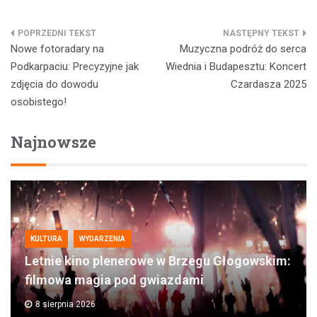
Nawigacja
Nowe fotoradary na
Muzyczna podróż do serca
wpisu
Podkarpaciu: Precyzyjne jak
Wiednia i Budapesztu: Koncert
zdjęcia do dowodu
Czardasza 2025
osobistego!
Najnowsze
KULTURA
WYDARZENIA
Letnie kino plenerowe w Brzegu Głogowskim:
filmowa magia pod gwiazdami
8 sierpnia 2026