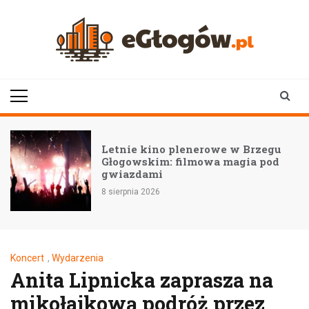
Skip
to
content
eGłogów.pl
aktualności | wiadomości | wydarzenia
Letnie kino plenerowe w Brzegu
Głogowskim: filmowa magia pod
gwiazdami
8 sierpnia 2026
Koncert
,
Wydarzenia
Anita Lipnicka zaprasza na
mikołajkową podróż przez