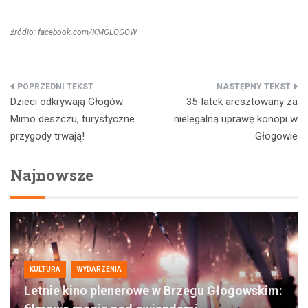
źródło: facebook.com/KMGLOGOW
Nawigacja
Dzieci odkrywają Głogów:
35-latek aresztowany za
wpisu
Mimo deszczu, turystyczne
nielegalną uprawę konopi w
przygody trwają!
Głogowie
Najnowsze
KULTURA
WYDARZENIA
Letnie kino plenerowe w Brzegu Głogowskim: