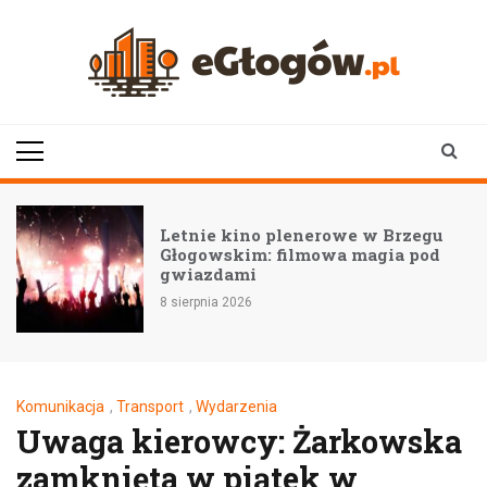
Skip
to
content
eGłogów.pl
aktualności | wiadomości | wydarzenia
Letnie kino plenerowe w Brzegu
Głogowskim: filmowa magia pod
gwiazdami
8 sierpnia 2026
Komunikacja
,
Transport
,
Wydarzenia
Uwaga kierowcy: Żarkowska
zamknięta w piątek w