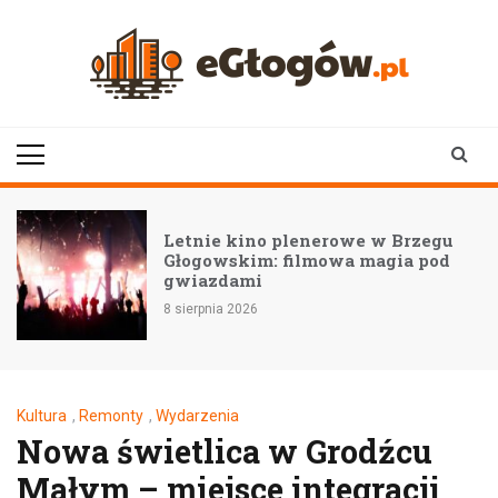
Skip
to
content
eGłogów.pl
aktualności | wiadomości | wydarzenia
nerowe w Brzegu
Zmiany w harmonogr
mowa magia pod
GOKiS” – Warsztaty
Kotli
8 sierpnia 2026
Kultura
,
Remonty
,
Wydarzenia
Nowa świetlica w Grodźcu
Małym – miejsce integracji