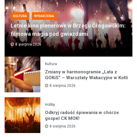
KULTURA
WYDARZENIA
Letnie kino plenerowe w Brzegu Głogowskim:
filmowa magia pod gwiazdami
8 sierpnia 2026
Kultura
Zmiany w harmonogramie „Lata z
GOKiS” – Warsztaty Wakacyjne w Kotli
8 sierpnia 2026
Hobby
Odkryj radość śpiewania w chórze
gospel CK MOK!
8 sierpnia 2026