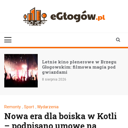
Skip
to
content
eGłogów.pl
aktualności | wiadomości | wydarzenia
Letnie kino plenerowe w Brzegu
Głogowskim: filmowa magia pod
gwiazdami
8 sierpnia 2026
Remonty
,
Sport
,
Wydarzenia
Nowa era dla boiska w Kotli
– podpisano umowę na