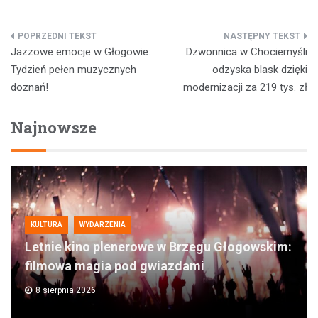
Nawigacja
Jazzowe emocje w Głogowie:
Dzwonnica w Chociemyśli
wpisu
Tydzień pełen muzycznych
odzyska blask dzięki
doznań!
modernizacji za 219 tys. zł
Najnowsze
KULTURA
WYDARZENIA
Letnie kino plenerowe w Brzegu Głogowskim:
filmowa magia pod gwiazdami
8 sierpnia 2026