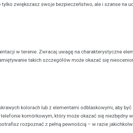
e tylko zwiększasz swoje bezpieczeństwo, ale i szanse na ud
entacji w terenie. Zwracaj uwagę na charakterystyczne elem
Atrakcje
pamiętywanie takich szczegółów może okazać się nieocenio
Zastanawiasz się co robić
czasie w Głogowie? Mamy d
kilka propozycji!
30 grudnia 2021
Masz wolny weekend i chciałbyś
ciekawego? A może planujesz 
skrawych kolorach lub z elementami odblaskowymi, aby być
swoją drugą połówkę na roman
 telefonie komórkowym, który może okazać się niezbędny w
randkę i nie…
e potrafisz rozpoznać z pełną pewnością – w razie jakichkolw