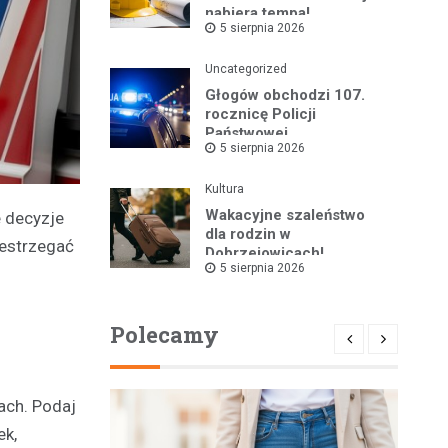
nabiera tempa!
5 sierpnia 2026
Uncategorized
Głogów obchodzi 107.
rocznicę Policji
Państwowej
5 sierpnia 2026
Kultura
Wakacyjne szaleństwo
e decyzje
dla rodzin w
zestrzegać
Dobrzejowicach!
5 sierpnia 2026
Polecamy
ach. Podaj
ek,