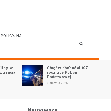
 POLICYJNA
Głogów obchodzi 107.
W
rocznicę Policji
d
Państwowej
D
5 sierpnia 2026
5 
Najnowsze