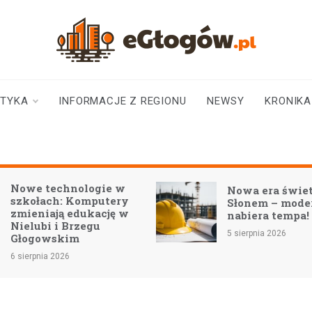
eGłogów.pl
aktualności | wiadomości | wydarzenia
STYKA
INFORMACJE Z REGIONU
NEWSY
KRONIKA
technologie w
Nowa era świetlicy w
ach: Komputery
Słonem – modernizacja
ają edukację w
nabiera tempa!
i i Brzegu
5 sierpnia 2026
wskim
a 2026