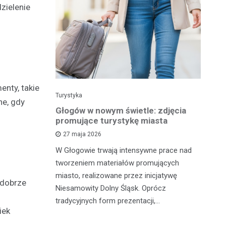
zielenie
enty, takie
Turystyka
Tu
ne, gdy
 w wolnym
Głogów w nowym świetle: zdjęcia
Gł
la Ciebie
promujące turystykę miasta
pe
t
27 maja 2026
W Głogowie trwają intensywne prace nad
 zrobić coś
Ma
tworzeniem materiałów promujących
zabrać
od
miasto, realizowane przez inicjatywę
 dobrze
tyczną
tu
Niesamowity Dolny Śląsk. Oprócz
st
tradycyjnych form prezentacji,…
iek