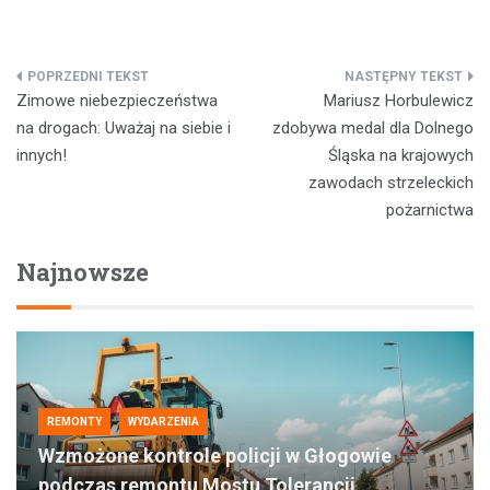
Nawigacja
Zimowe niebezpieczeństwa
Mariusz Horbulewicz
wpisu
na drogach: Uważaj na siebie i
zdobywa medal dla Dolnego
innych!
Śląska na krajowych
zawodach strzeleckich
pożarnictwa
Najnowsze
REMONTY
WYDARZENIA
Wzmożone kontrole policji w Głogowie
podczas remontu Mostu Tolerancji