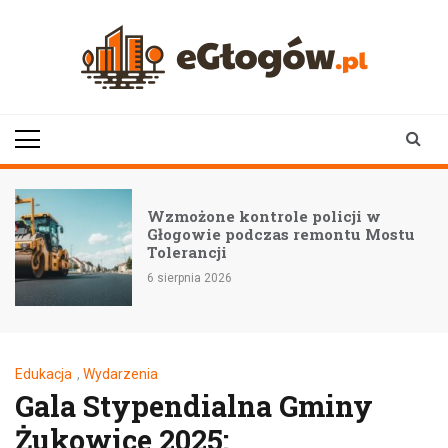
Skip
to
content
eGłogów.pl
aktualności | wiadomości | wydarzenia
Wzmożone kontrole policji w
Głogowie podczas remontu Mostu
Tolerancji
6 sierpnia 2026
Edukacja
,
Wydarzenia
Gala Stypendialna Gminy
Żukowice 2025: