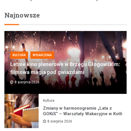
Najnowsze
KULTURA
WYDARZENIA
Letnie kino plenerowe w Brzegu Głogowskim:
filmowa magia pod gwiazdami
8 sierpnia 2026
Kultura
Zmiany w harmonogramie „Lata z
GOKiS” – Warsztaty Wakacyjne w Kotli
8 sierpnia 2026