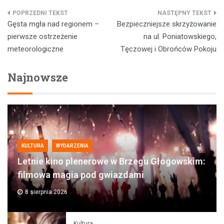
Nawigacja
Gęsta mgła nad regionem –
Bezpieczniejsze skrzyżowanie
wpisu
pierwsze ostrzeżenie
na ul. Poniatowskiego,
meteorologiczne
Tęczowej i Obrońców Pokoju
Najnowsze
KULTURA
WYDARZENIA
Letnie kino plenerowe w Brzegu Głogowskim:
filmowa magia pod gwiazdami
8 sierpnia 2026
Kultura