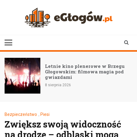
Skip
to
content
eGłogów.pl
aktualności | wiadomości | wydarzenia
Letnie kino plenerowe w Brzegu
Głogowskim: filmowa magia pod
gwiazdami
8 sierpnia 2026
Bezpieczeństwo
,
Piesi
Zwiększ swoją widoczność
na drodze – odblaski mogą