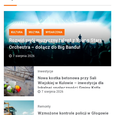
KULTURA
MUZYKA
WYDARZENIA
Rozwiń swój muzyczny talent z Young Stars
Orchestra – dołącz do Big Bandu!
7 sierpnia 2026
Inwestycje
Nowa kostka betonowa przy Sali
Wiejskiej w Kulowie – inwestycja dla
lokalnej społeczności Gminy Kotla
7 sierpnia 2026
Remonty
Wzmożone kontrole policji w Głogowie