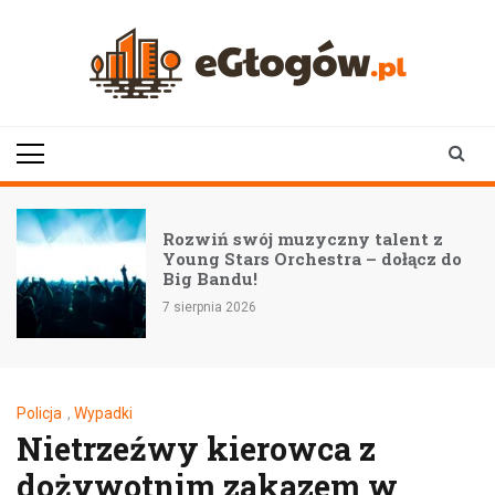
Skip
to
content
eGłogów.pl
aktualności | wiadomości | wydarzenia
Rozwiń swój muzyczny talent z
Young Stars Orchestra – dołącz do
Big Bandu!
7 sierpnia 2026
Policja
,
Wypadki
Nietrzeźwy kierowca z
dożywotnim zakazem w