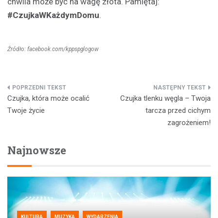
chwila może być na wagę złota. Pamiętaj:
#CzujkaWKażdymDomu
.
Źródło: facebook.com/kppspglogow
Nawigacja
Czujka, która może ocalić
Czujka tlenku węgla – Twoja
wpisu
Twoje życie
tarcza przed cichym
zagrożeniem!
Najnowsze
KULTURA
MUZYKA
WYDARZENIA