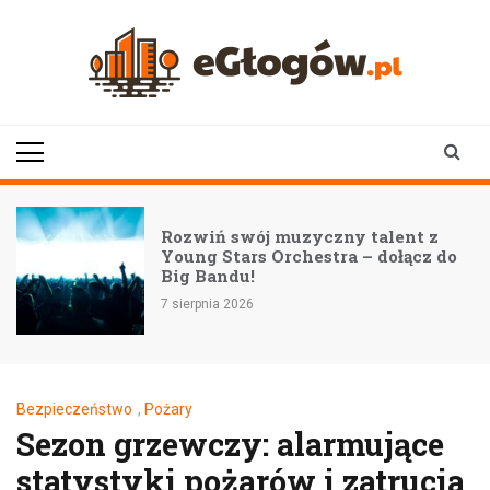
Skip
to
content
eGłogów.pl
aktualności | wiadomości | wydarzenia
Rozwiń swój muzyczny talent z
Young Stars Orchestra – dołącz do
Big Bandu!
7 sierpnia 2026
Bezpieczeństwo
,
Pożary
Sezon grzewczy: alarmujące
statystyki pożarów i zatrucia