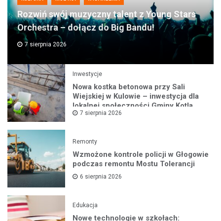
Rozwiń swój muzyczny talent z Young Stars
Orchestra – dołącz do Big Bandu!
7 sierpnia 2026
Inwestycje
Nowa kostka betonowa przy Sali
Wiejskiej w Kulowie – inwestycja dla
lokalnej społeczności Gminy Kotla
7 sierpnia 2026
Remonty
Wzmożone kontrole policji w Głogowie
podczas remontu Mostu Tolerancji
6 sierpnia 2026
Edukacja
Nowe technologie w szkołach: