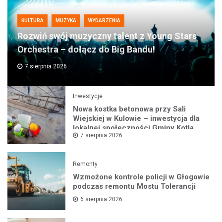
KULTURA
MUZYKA
WYDARZENIA
Rozwiń swój muzyczny talent z Young Stars
Orchestra – dołącz do Big Bandu!
7 sierpnia 2026
Inwestycje
Nowa kostka betonowa przy Sali
Wiejskiej w Kulowie – inwestycja dla
lokalnej społeczności Gminy Kotla
7 sierpnia 2026
Remonty
Wzmożone kontrole policji w Głogowie
podczas remontu Mostu Tolerancji
6 sierpnia 2026