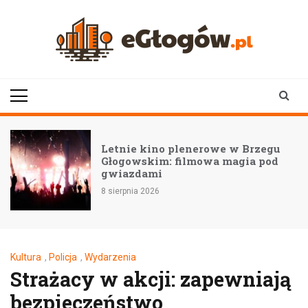
Skip
to
content
eGłogów.pl
aktualności | wiadomości | wydarzenia
Letnie kino plenerowe w Brzegu
Głogowskim: filmowa magia pod
gwiazdami
8 sierpnia 2026
Kultura
,
Policja
,
Wydarzenia
Strażacy w akcji: zapewniają
bezpieczeństwo