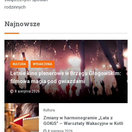
rodzinnych
Najnowsze
KULTURA
WYDARZENIA
Letnie kino plenerowe w Brzegu Głogowskim:
filmowa magia pod gwiazdami
8 sierpnia 2026
Kultura
Zmiany w harmonogramie „Lata z
GOKiS” – Warsztaty Wakacyjne w Kotli
8 sierpnia 2026