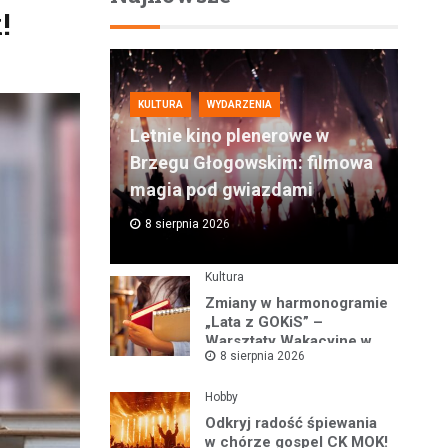
!
KULTURA
WYDARZENIA
Letnie kino plenerowe w
Brzegu Głogowskim: filmowa
magia pod gwiazdami
8 sierpnia 2026
Kultura
Zmiany w harmonogramie
„Lata z GOKiS” –
Warsztaty Wakacyjne w
8 sierpnia 2026
Kotli
Hobby
Odkryj radość śpiewania
w chórze gospel CK MOK!