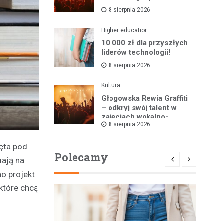
8 sierpnia 2026
Higher education
10 000 zł dla przyszłych
liderów technologii!
8 sierpnia 2026
Kultura
Głogowska Rewia Graffiti
– odkryj swój talent w
zajęciach wokalno-
8 sierpnia 2026
tanecznych!
ęta pod
Polecamy
mają na
no projekt
 które chcą