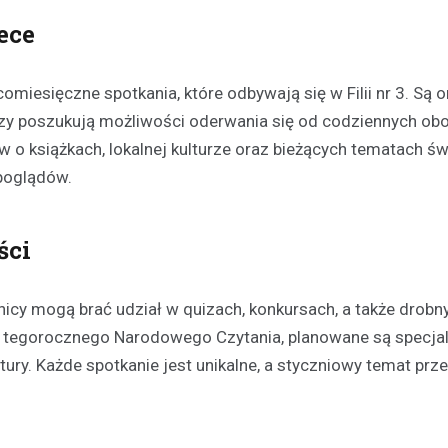
ece
omiesięczne spotkania, które odbywają się w Filii nr 3. Są 
rzy poszukują możliwości oderwania się od codziennych ob
o książkach, lokalnej kulturze oraz bieżących tematach ś
Atrakcje
 poglądów.
Zastanawiasz się co robić
czasie w Głogowie? Mamy d
kilka propozycji!
ści
30 grudnia 2021
Masz wolny weekend i chciałbyś
nicy mogą brać udział w quizach, konkursach, a także drobn
ciekawego? A może planujesz 
 tegorocznego Narodowego Czytania, planowane są specja
swoją drugą połówkę na roman
atury. Każde spotkanie jest unikalne, a styczniowy temat pr
randkę i nie…