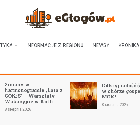
eGłogów.pl
aktualności | wiadomości | wydarzenia
STYKA
INFORMACJE Z REGIONU
NEWSY
KRONIKA
Odkryj radość śpiewania
ie „Lata z
w chórze gospel CK
rsztaty
MOK!
 Kotli
8 sierpnia 2026