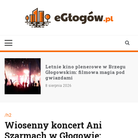
Skip
to
content
eGłogów.pl
aktualności | wiadomości | wydarzenia
Letnie kino plenerowe w Brzegu
Głogowskim: filmowa magia pod
gwiazdami
8 sierpnia 2026
/h2
Wiosenny koncert Ani
Szarmach w Głogowie: