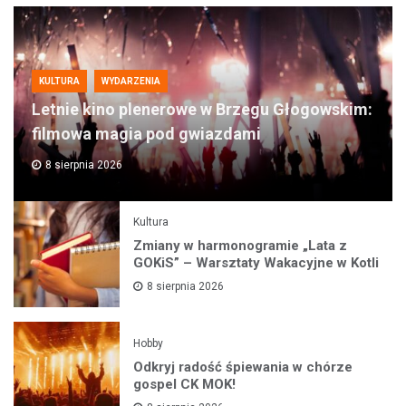
KULTURA
WYDARZENIA
Letnie kino plenerowe w Brzegu Głogowskim:
filmowa magia pod gwiazdami
8 sierpnia 2026
Kultura
Zmiany w harmonogramie „Lata z
GOKiS” – Warsztaty Wakacyjne w Kotli
8 sierpnia 2026
Hobby
Odkryj radość śpiewania w chórze
gospel CK MOK!