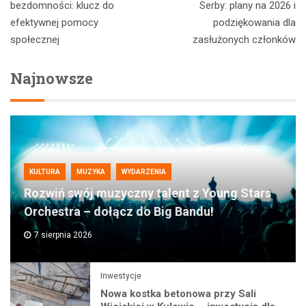
wpisu
bezdomności: klucz do
Serby: plany na 2026 i
efektywnej pomocy
podziękowania dla
społecznej
zasłużonych członków
Najnowsze
KULTURA
MUZYKA
WYDARZENIA
Rozwiń swój muzyczny talent z Young Stars
Orchestra – dołącz do Big Bandu!
7 sierpnia 2026
Inwestycje
Nowa kostka betonowa przy Sali