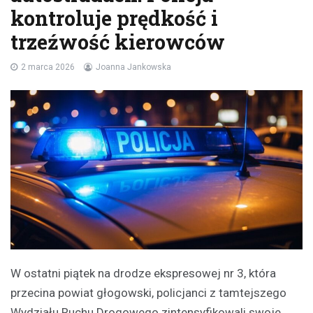
kontroluje prędkość i
trzeźwość kierowców
2 marca 2026
Joanna Jankowska
W ostatni piątek na drodze ekspresowej nr 3, która
przecina powiat głogowski, policjanci z tamtejszego
Wydziału Ruchu Drogowego zintensyfikowali swoje