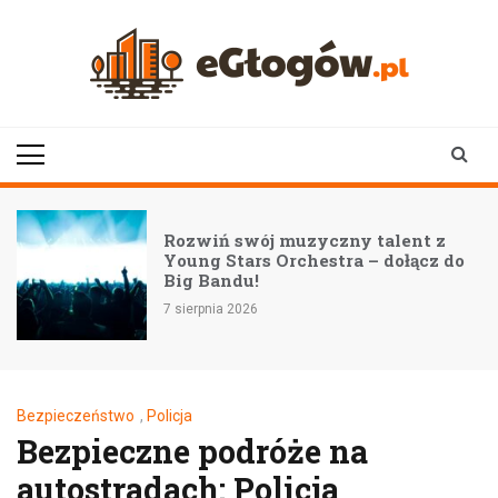
Skip
to
content
eGłogów.pl
aktualności | wiadomości | wydarzenia
Rozwiń swój muzyczny talent z
Young Stars Orchestra – dołącz do
Big Bandu!
7 sierpnia 2026
Bezpieczeństwo
,
Policja
Bezpieczne podróże na
autostradach: Policja