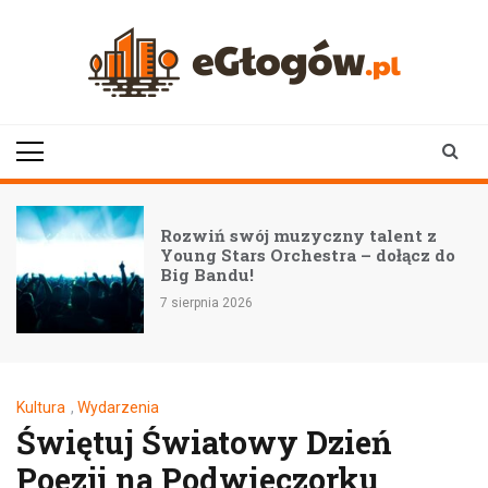
Skip
to
content
eGłogów.pl
aktualności | wiadomości | wydarzenia
Rozwiń swój muzyczny talent z
Young Stars Orchestra – dołącz do
Big Bandu!
7 sierpnia 2026
Kultura
,
Wydarzenia
Świętuj Światowy Dzień
Poezji na Podwieczorku