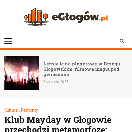
Skip
to
content
eGłogów.pl
aktualności | wiadomości | wydarzenia
Letnie kino plenerowe w Brzegu
Głogowskim: filmowa magia pod
gwiazdami
8 sierpnia 2026
Kultura
,
Remonty
Klub Mayday w Głogowie
przechodzi metamorfozę: