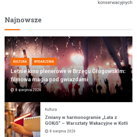
konserwacyjnych
Najnowsze
KULTURA
WYDARZENIA
Letnie kino plenerowe w Brzegu Głogowskim:
filmowa magia pod gwiazdami
8 sierpnia 2026
Kultura
Zmiany w harmonogramie „Lata z
GOKiS” – Warsztaty Wakacyjne w Kotli
8 sierpnia 2026