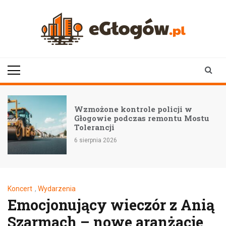
Skip
to
content
eGłogów.pl
aktualności | wiadomości | wydarzenia
Wzmożone kontrole policji w
Głogowie podczas remontu Mostu
Tolerancji
6 sierpnia 2026
Koncert
,
Wydarzenia
Emocjonujący wieczór z Anią
Szarmach – nowe aranżacje