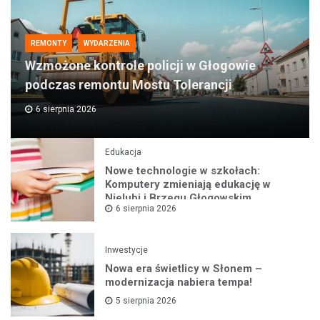
REMONTY
WYDARZENIA
Wzmożone kontrole policji w Głogowie
podczas remontu Mostu Tolerancji
6 sierpnia 2026
Edukacja
Nowe technologie w szkołach:
Komputery zmieniają edukację w
Nielubi i Brzegu Głogowskim
6 sierpnia 2026
Inwestycje
Nowa era świetlicy w Słonem –
modernizacja nabiera tempa!
5 sierpnia 2026