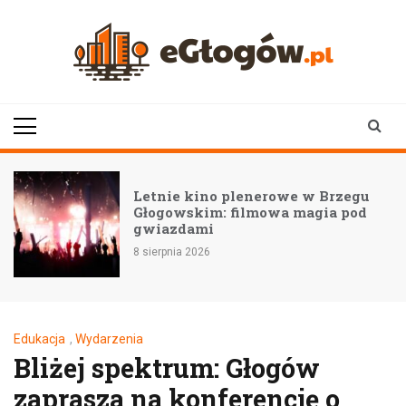
Skip
to
content
eGłogów.pl
aktualności | wiadomości | wydarzenia
Letnie kino plenerowe w Brzegu
Głogowskim: filmowa magia pod
gwiazdami
8 sierpnia 2026
Edukacja
,
Wydarzenia
Bliżej spektrum: Głogów
zaprasza na konferencję o