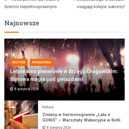
dziećmi niepełnosprawnymi
osiągają kolejne sukcesy!
Najnowsze
KULTURA
WYDARZENIA
Letnie kino plenerowe w Brzegu Głogowskim:
filmowa magia pod gwiazdami
8 sierpnia 2026
Kultura
Zmiany w harmonogramie „Lata z
GOKiS” – Warsztaty Wakacyjne w Kotli
8 sierpnia 2026