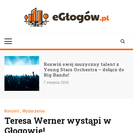
Skip
to
content
eGłogów.pl
aktualności | wiadomości | wydarzenia
Rozwiń swój muzyczny talent z
Young Stars Orchestra – dołącz do
Big Bandu!
7 sierpnia 2026
Koncert
,
Wydarzenia
Teresa Werner wystąpi w
Głogowie!