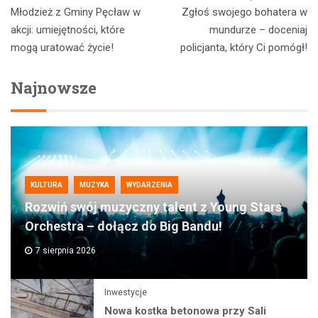
Nawigacja
Młodzież z Gminy Pęcław w
Zgłoś swojego bohatera w
wpisu
akcji: umiejętności, które
mundurze – doceniaj
mogą uratować życie!
policjanta, który Ci pomógł!
Najnowsze
KULTURA
MUZYKA
WYDARZENIA
Rozwiń swój muzyczny talent z Young Stars
Orchestra – dołącz do Big Bandu!
7 sierpnia 2026
Inwestycje
Nowa kostka betonowa przy Sali