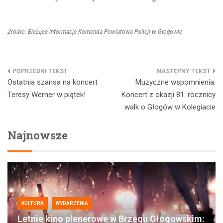
Źródło: Bieżące informacje Komenda Powiatowa Policji w Głogowie
Nawigacja
Ostatnia szansa na koncert
Muzyczne wspomnienia:
wpisu
Teresy Werner w piątek!
Koncert z okazji 81. rocznicy
walk o Głogów w Kolegiacie
Najnowsze
KULTURA
WYDARZENIA
Letnie kino plenerowe w Brzegu Głogowskim: