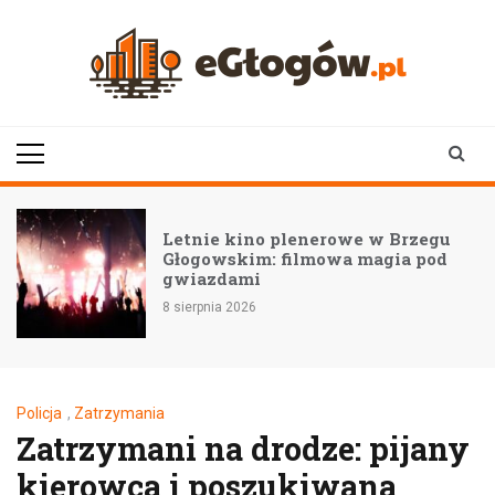
Skip
to
content
eGłogów.pl
aktualności | wiadomości | wydarzenia
Letnie kino plenerowe w Brzegu
Głogowskim: filmowa magia pod
gwiazdami
8 sierpnia 2026
Policja
,
Zatrzymania
Zatrzymani na drodze: pijany
kierowca i poszukiwana