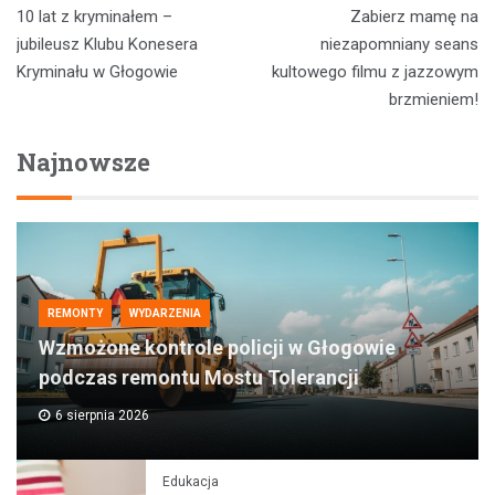
Nawigacja
10 lat z kryminałem –
Zabierz mamę na
wpisu
jubileusz Klubu Konesera
niezapomniany seans
Kryminału w Głogowie
kultowego filmu z jazzowym
brzmieniem!
Najnowsze
REMONTY
WYDARZENIA
Wzmożone kontrole policji w Głogowie
podczas remontu Mostu Tolerancji
6 sierpnia 2026
Edukacja