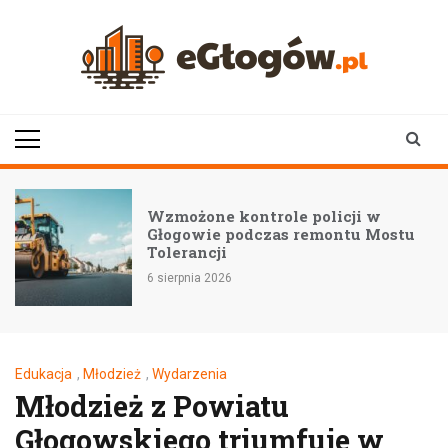
Skip
to
content
eGłogów.pl
aktualności | wiadomości | wydarzenia
Wzmożone kontrole policji w
Głogowie podczas remontu Mostu
Tolerancji
6 sierpnia 2026
Edukacja
,
Młodzież
,
Wydarzenia
Młodzież z Powiatu
Głogowskiego triumfuje w