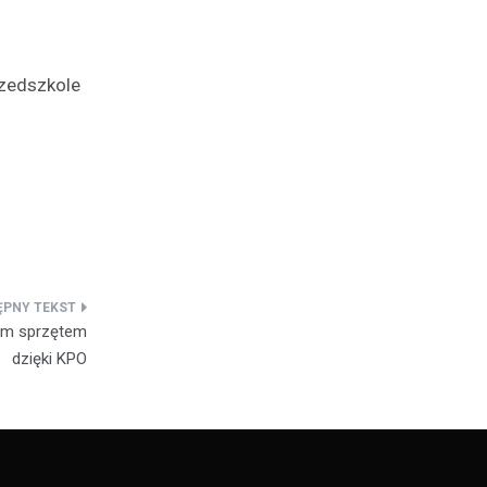
rzedszkole
nym sprzętem
dzięki KPO