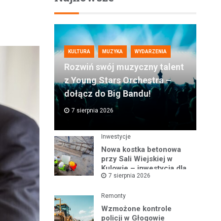
KULTURA
MUZYKA
WYDARZENIA
Rozwiń swój muzyczny talent
z Young Stars Orchestra –
dołącz do Big Bandu!
7 sierpnia 2026
Inwestycje
Nowa kostka betonowa
przy Sali Wiejskiej w
Kulowie – inwestycja dla
7 sierpnia 2026
lokalnej społeczności
Gminy Kotla
Remonty
Wzmożone kontrole
policji w Głogowie