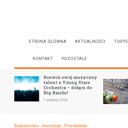
Skip
to
content
STRONA GŁÓWNA
AKTUALNOŚCI
TURY
KONTAKT
POZOSTAŁE
Rozwiń swój muzyczny
na
talent z Young Stars
Orchestra – dołącz do
Big Bandu!
7 sierpnia 2026
Budownictwo
,
Inwestycje
,
Przedszkola