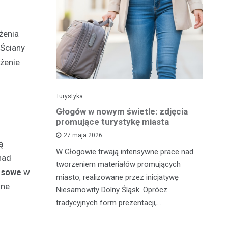
żenia
 Ściany
ożenie
Turystyka
Tu
 w wolnym
Głogów w nowym świetle: zdjęcia
Gł
la Ciebie
promujące turystykę miasta
pe
t
27 maja 2026
ą
W Głogowie trwają intensywne prace nad
nad
 zrobić coś
Ma
tworzeniem materiałów promujących
ansowe
w
zabrać
od
miasto, realizowane przez inicjatywę
wne
tyczną
tu
Niesamowity Dolny Śląsk. Oprócz
st
tradycyjnych form prezentacji,…