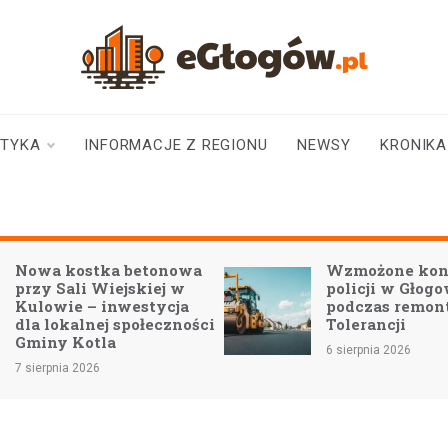
eGłogów.pl
aktualności | wiadomości | wydarzenia
STYKA
INFORMACJE Z REGIONU
NEWSY
KRONIKA
Nowa kostka betonowa
Wzmożone kont
przy Sali Wiejskiej w
policji w Głogo
Kulowie – inwestycja
podczas remont
dla lokalnej społeczności
Tolerancji
Gminy Kotla
6 sierpnia 2026
7 sierpnia 2026