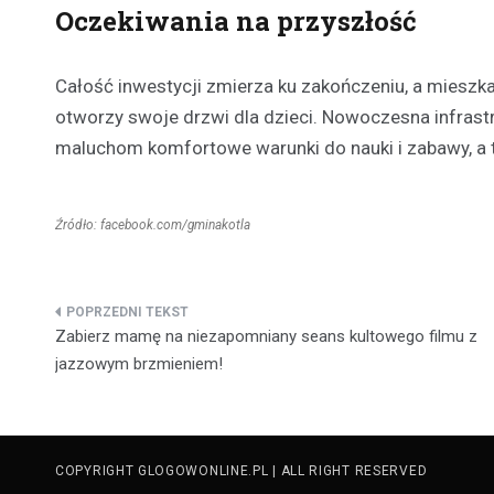
Oczekiwania na przyszłość
Całość inwestycji zmierza ku zakończeniu, a mieszka
otworzy swoje drzwi dla dzieci. Nowoczesna infras
maluchom komfortowe warunki do nauki i zabawy, a t
Źródło: facebook.com/gminakotla
Nawigacja
Zabierz mamę na niezapomniany seans kultowego filmu z
wpisu
jazzowym brzmieniem!
COPYRIGHT GLOGOWONLINE.PL | ALL RIGHT RESERVED