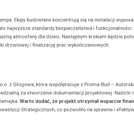
pa. Ekipy budowlane koncentrują się na instalacji wyposa
iało najwyższe standardy bezpieczeństwa i funkcjonalności.
yjazną atmosferę dla dzieci. Następnym krokiem będzie poł
ki drzwiowej i finalizację prac wykończeniowych.
Atrakcje
Zastanawiasz się co robić
czasie w Głogowie? Mamy d
kilka propozycji!
z o.o. z Głogowa, która współpracuje z Proma-Bud – Autorsk
30 grudnia 2021
dzialną za stworzenie dokumentacji projektowej. Nadzór 
Masz wolny weekend i chciałbyś
łamajka.
Warto dodać, że projekt otrzymał wsparcie fin
ciekawego? A może planujesz 
estycji Strategicznych, co pozwoliło na sprawne i efekty
swoją drugą połówkę na roman
randkę i nie…