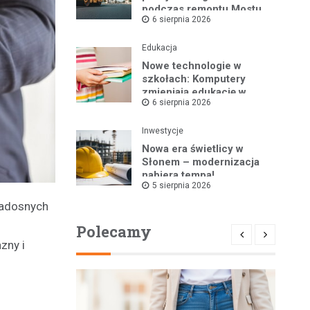
podczas remontu Mostu
6 sierpnia 2026
Tolerancji
Edukacja
Nowe technologie w
szkołach: Komputery
zmieniają edukację w
6 sierpnia 2026
Nielubi i Brzegu
Głogowskim
Inwestycje
Nowa era świetlicy w
Słonem – modernizacja
nabiera tempa!
5 sierpnia 2026
radosnych
Polecamy
zny i