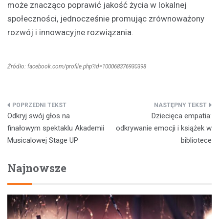
może znacząco poprawić jakość życia w lokalnej
społeczności, jednocześnie promując zrównoważony
rozwój i innowacyjne rozwiązania.
Źródło: facebook.com/profile.php?id=100068376930398
Nawigacja
Odkryj swój głos na
Dziecięca empatia:
wpisu
finałowym spektaklu Akademii
odkrywanie emocji i książek w
Musicalowej Stage UP
bibliotece
Najnowsze