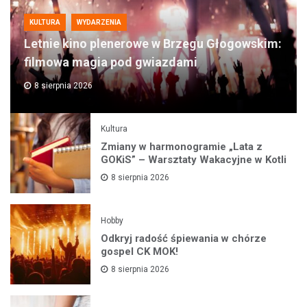
KULTURA
WYDARZENIA
Letnie kino plenerowe w Brzegu Głogowskim:
filmowa magia pod gwiazdami
8 sierpnia 2026
Kultura
Zmiany w harmonogramie „Lata z
GOKiS” – Warsztaty Wakacyjne w Kotli
8 sierpnia 2026
Hobby
Odkryj radość śpiewania w chórze
gospel CK MOK!
8 sierpnia 2026