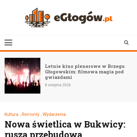
Skip
to
content
eGłogów.pl
aktualności | wiadomości | wydarzenia
Letnie kino plenerowe w Brzegu
Głogowskim: filmowa magia pod
gwiazdami
8 sierpnia 2026
Kultura
,
Remonty
,
Wydarzenia
Nowa świetlica w Bukwicy:
rusza przebudowa