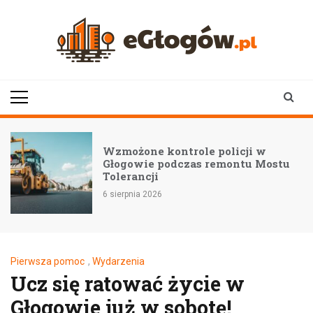
Skip
to
content
eGłogów.pl
aktualności | wiadomości | wydarzenia
Wzmożone kontrole policji w
Głogowie podczas remontu Mostu
Tolerancji
6 sierpnia 2026
Pierwsza pomoc
,
Wydarzenia
Ucz się ratować życie w
Głogowie już w sobotę!