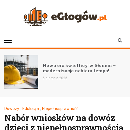
Skip
to
content
eGłogów.pl
aktualności | wiadomości | wydarzenia
Nowa era świetlicy w Słonem –
modernizacja nabiera tempa!
5 sierpnia 2026
Dowozy
,
Edukacja
,
Niepełnosprawność
Nabór wniosków na dowóz
dzieci z niepełnosprawnością