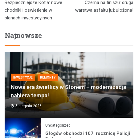
Bezpieczniejsze Kotla: nowe
Czerna na finiszu: druga
wpisu
chodniki i oświetlenie w
warstwa asfaltu już ułożona!
planach inwestycyjnych
Najnowsze
INWESTYCJE
REMONTY
Nowa era świetlicy w Słonem – modernizacja
nabiera tempa!
5 sierpnia 2026
Uncategorized
Głogów obchodzi 107. rocznicę Policji