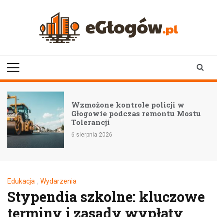
Skip
to
content
eGłogów.pl
aktualności | wiadomości | wydarzenia
Wzmożone kontrole policji w
Głogowie podczas remontu Mostu
Tolerancji
6 sierpnia 2026
Edukacja
,
Wydarzenia
Stypendia szkolne: kluczowe
terminy i zasady wypłaty