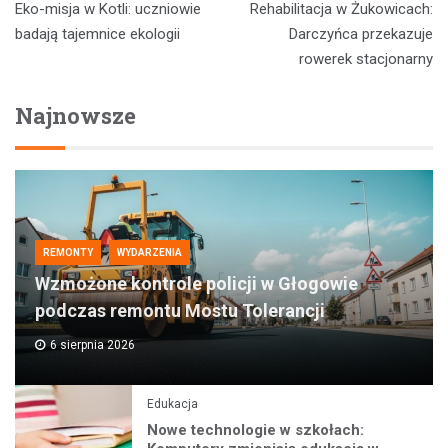
Eko-misja w Kotli: uczniowie
Rehabilitacja w Żukowicach:
wpisu
badają tajemnice ekologii
Darczyńca przekazuje
rowerek stacjonarny
Najnowsze
REMONTY
WYDARZENIA
Wzmożone kontrole policji w Głogowie
podczas remontu Mostu Tolerancji
6 sierpnia 2026
Edukacja
Nowe technologie w szkołach: