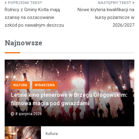
Nawigacja
Rolnicy z Gminy Kotla mają
Nowe kryteria kwalifikacji na
wpisu
szansę na oszacowanie
kursy pożarnicze w
szkód po nawalnym deszczu
2026/2027
Najnowsze
KULTURA
WYDARZENIA
Letnie kino plenerowe w Brzegu Głogowskim:
filmowa magia pod gwiazdami
8 sierpnia 2026
Kultura