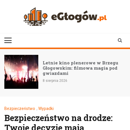
Skip
to
content
eGłogów.pl
aktualności | wiadomości | wydarzenia
Letnie kino plenerowe w Brzegu
Głogowskim: filmowa magia pod
gwiazdami
8 sierpnia 2026
Bezpieczeństwo
,
Wypadki
Bezpieczeństwo na drodze:
Twoje decyzje mają