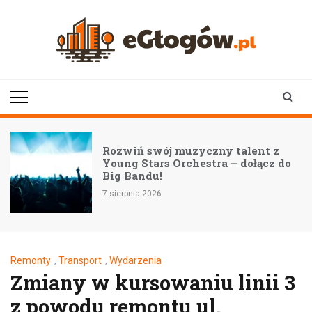
Skip
to
content
eGłogów.pl
aktualności | wiadomości | wydarzenia
Rozwiń swój muzyczny talent z
Young Stars Orchestra – dołącz do
Big Bandu!
7 sierpnia 2026
Remonty
,
Transport
,
Wydarzenia
Zmiany w kursowaniu linii 3
z powodu remontu ul.