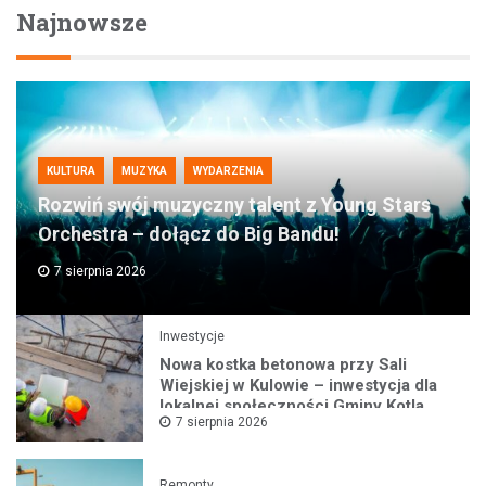
Najnowsze
KULTURA
MUZYKA
WYDARZENIA
Rozwiń swój muzyczny talent z Young Stars
Orchestra – dołącz do Big Bandu!
7 sierpnia 2026
Inwestycje
Nowa kostka betonowa przy Sali
Wiejskiej w Kulowie – inwestycja dla
lokalnej społeczności Gminy Kotla
7 sierpnia 2026
Remonty