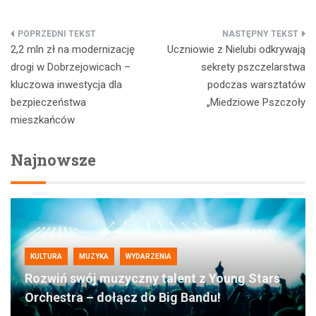
Nawigacja
2,2 mln zł na modernizację
Uczniowie z Nielubi odkrywają
wpisu
drogi w Dobrzejowicach –
sekrety pszczelarstwa
kluczowa inwestycja dla
podczas warsztatów
bezpieczeństwa
„Miedziowe Pszczoły
mieszkańców
Najnowsze
KULTURA
MUZYKA
WYDARZENIA
Rozwiń swój muzyczny talent z Young Stars
Orchestra – dołącz do Big Bandu!