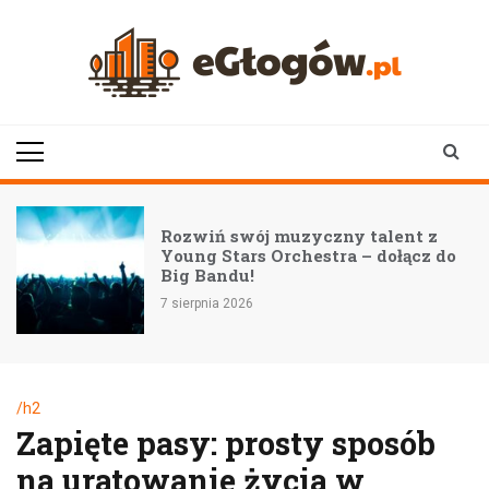
Skip
to
content
eGłogów.pl
aktualności | wiadomości | wydarzenia
Rozwiń swój muzyczny talent z
Young Stars Orchestra – dołącz do
Big Bandu!
7 sierpnia 2026
/h2
Zapięte pasy: prosty sposób
na uratowanie życia w