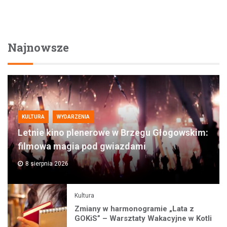
Najnowsze
KULTURA
WYDARZENIA
Letnie kino plenerowe w Brzegu Głogowskim:
filmowa magia pod gwiazdami
8 sierpnia 2026
Kultura
Zmiany w harmonogramie „Lata z
GOKiS” – Warsztaty Wakacyjne w Kotli