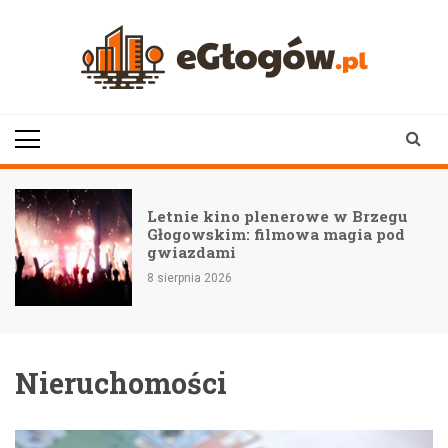
Skip
to
content
eGłogów.pl
aktualności | wiadomości | wydarzenia
Letnie kino plenerowe w Brzegu
Głogowskim: filmowa magia pod
gwiazdami
8 sierpnia 2026
Nieruchomości