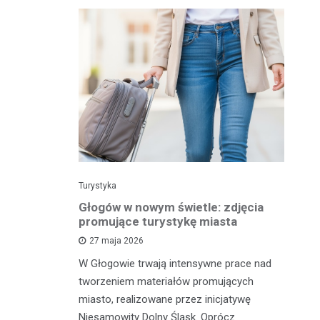
Turystyka
Tu
 w wolnym
Głogów w nowym świetle: zdjęcia
Gł
la Ciebie
promujące turystykę miasta
pe
t
27 maja 2026
W Głogowie trwają intensywne prace nad
 zrobić coś
Ma
tworzeniem materiałów promujących
zabrać
od
miasto, realizowane przez inicjatywę
tyczną
tu
Niesamowity Dolny Śląsk. Oprócz