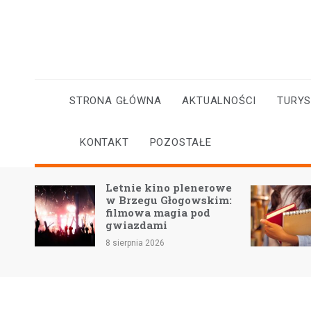
Skip
to
content
STRONA GŁÓWNA
AKTUALNOŚCI
TURY
KONTAKT
POZOSTAŁE
w
Letnie kino plenerowe
ry
w Brzegu Głogowskim:
 w
filmowa magia pod
gwiazdami
8 sierpnia 2026