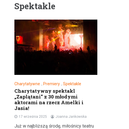
Spektakle
Charytatywne
,
Premiery
,
Spektakle
Charytatywny spektakl
„Zaplątani” z 30 młodymi
aktorami na rzecz Amelki i
Jasia!
17 września 2025
Joanna Jankowska
Już w najbliższą środę, miłośnicy teatru