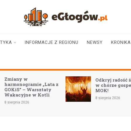
eGłogów.pl
aktualności | wiadomości | wydarzenia
STYKA
INFORMACJE Z REGIONU
NEWSY
KRONIKA
Zmiany w
Odkryj radość 
harmonogramie „Lata z
w chórze gospe
GOKiS” – Warsztaty
MOK!
Wakacyjne w Kotli
8 sierpnia 2026
8 sierpnia 2026