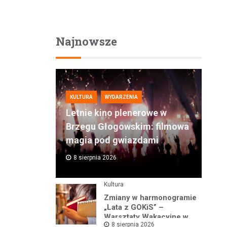
Najnowsze
KULTURA
WYDARZENIA
Letnie kino plenerowe w
Brzegu Głogowskim: filmowa
magia pod gwiazdami
8 sierpnia 2026
Kultura
Zmiany w harmonogramie
„Lata z GOKiS” –
Warsztaty Wakacyjne w
8 sierpnia 2026
Kotli