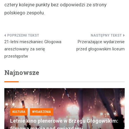
cztery kolejne punkty bez odpowiedzi ze strony
polskiego zespołu.
Nawigacja
21-letni mieszkaniec Głogowa
Przerażające wydarzenie
wpisu
aresztowany za serię
przed głogowskim liceum
przestępstw
Najnowsze
KULTURA
WYDARZENIA
Letnie kino plenerowe w Brzegu Głogowskim:
filmowa magia pod gwiazdami