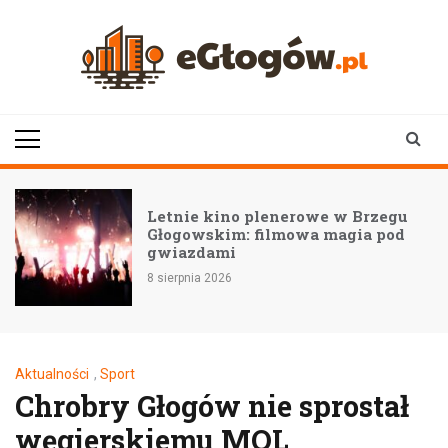
Skip
to
content
eGłogów.pl
aktualności | wiadomości | wydarzenia
Letnie kino plenerowe w Brzegu
Głogowskim: filmowa magia pod
gwiazdami
8 sierpnia 2026
Aktualności
,
Sport
Chrobry Głogów nie sprostał
węgierskiemu MOL