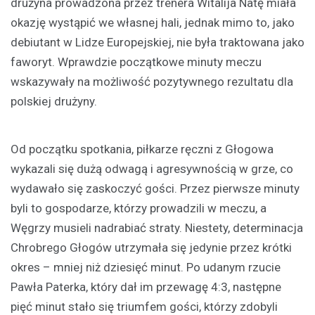
drużyna prowadzona przez trenera Witalija Natę miała
okazję wystąpić we własnej hali, jednak mimo to, jako
debiutant w Lidze Europejskiej, nie była traktowana jako
faworyt. Wprawdzie początkowe minuty meczu
wskazywały na możliwość pozytywnego rezultatu dla
polskiej drużyny.
Od początku spotkania, piłkarze ręczni z Głogowa
wykazali się dużą odwagą i agresywnością w grze, co
wydawało się zaskoczyć gości. Przez pierwsze minuty
byli to gospodarze, którzy prowadzili w meczu, a
Węgrzy musieli nadrabiać straty. Niestety, determinacja
Chrobrego Głogów utrzymała się jedynie przez krótki
okres – mniej niż dziesięć minut. Po udanym rzucie
Pawła Paterka, który dał im przewagę 4:3, następne
pięć minut stało się triumfem gości, którzy zdobyli