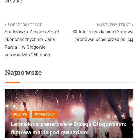
Urszulę.
Nawigacja
Studniówka Zespołu Szkół
30-letni mieszkaniec Głogowa
wpisu
Ekonomicznych im. Jana
próbował uciec przed policją
Pawła II w Głogowie
zgromadziła 250 osób
Najnowsze
KULTURA
WYDARZENIA
Letnie kino plenerowe w Brzegu Głogowskim:
filmowa magia pod gwiazdami