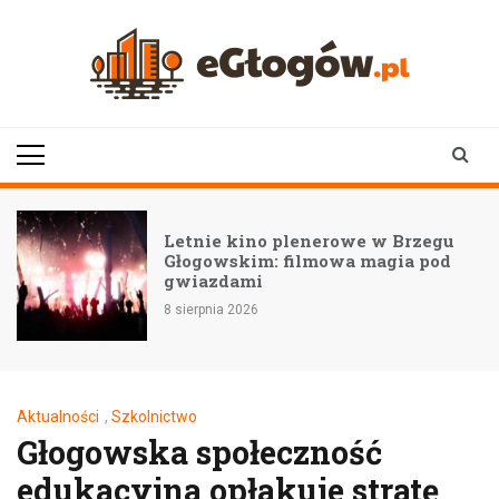
Skip
to
content
eGłogów.pl
aktualności | wiadomości | wydarzenia
Letnie kino plenerowe w Brzegu
Głogowskim: filmowa magia pod
gwiazdami
8 sierpnia 2026
Aktualności
,
Szkolnictwo
Głogowska społeczność
edukacyjna opłakuje stratę