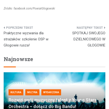
Źródło: facebook.com/PowiatGlogowski
Nawigacja
Praktyczne wyzwania dla
SPOTKAJ SWOJEGO
wpisu
strażaków: szkolenie OSP w
DZIELNICOWEGO W
Głogowie rusza!
GŁOGOWIE
Najnowsze
KULTURA
MUZYKA
WYDARZENIA
Rozwiń swój muzyczny talent z Young Stars
Orchestra – dołącz do Big Bandu!