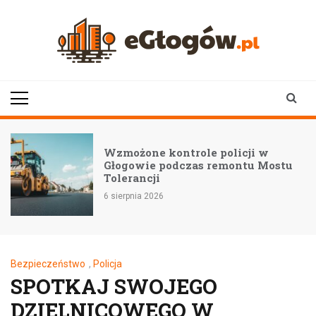
Skip
to
content
eGłogów.pl
aktualności | wiadomości | wydarzenia
Wzmożone kontrole policji w
Głogowie podczas remontu Mostu
Tolerancji
6 sierpnia 2026
Bezpieczeństwo
,
Policja
SPOTKAJ SWOJEGO
DZIELNICOWEGO W