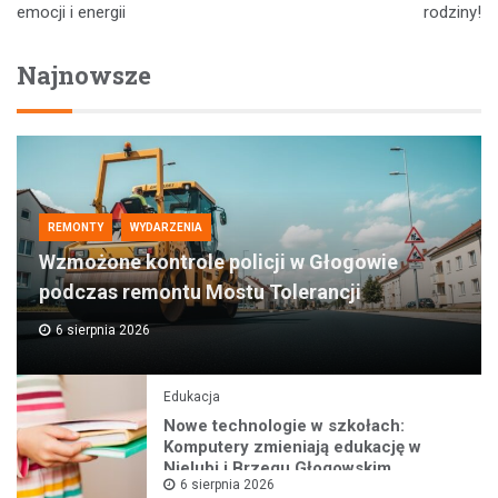
emocji i energii
rodziny!
Najnowsze
REMONTY
WYDARZENIA
Wzmożone kontrole policji w Głogowie
podczas remontu Mostu Tolerancji
6 sierpnia 2026
Edukacja
Nowe technologie w szkołach:
Komputery zmieniają edukację w
Nielubi i Brzegu Głogowskim
6 sierpnia 2026