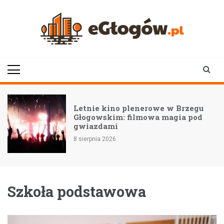
Skip
to
content
eGłogów.pl
aktualności | wiadomości | wydarzenia
Letnie kino plenerowe w Brzegu
Głogowskim: filmowa magia pod
gwiazdami
8 sierpnia 2026
Szkoła podstawowa