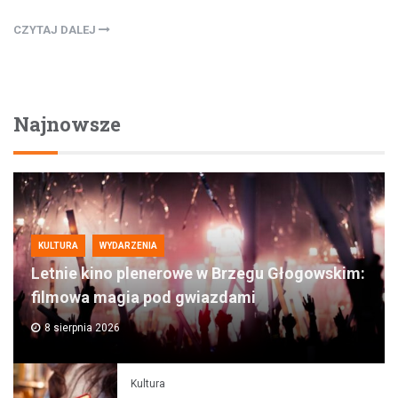
CZYTAJ DALEJ
Najnowsze
KULTURA
WYDARZENIA
Letnie kino plenerowe w Brzegu Głogowskim:
filmowa magia pod gwiazdami
8 sierpnia 2026
Kultura