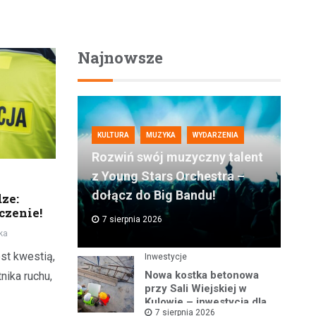
Najnowsze
KULTURA
MUZYKA
WYDARZENIA
Rozwiń swój muzyczny talent
z Young Stars Orchestra –
dołącz do Big Bandu!
ze:
czenie!
7 sierpnia 2026
ka
st kwestią,
Inwestycje
Nowa kostka betonowa
nika ruchu,
przy Sali Wiejskiej w
Kulowie – inwestycja dla
7 sierpnia 2026
lokalnej społeczności