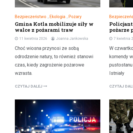
Bezpieczeństwo
,
Ekologia
,
Pożary
Bezpieczeń
Gmina Kotla mobilizuje siły w
Policjan
walce z pożarami traw
pożarze 
11 kwietnia 2026
Joanna Jankowska
7 kwietnia 
Choć wiosna przynosi ze sobą
W czwartko
odrodzenie natury, to również stanowi
komendy wp
czas, kiedy zagrożenie pożarowe
pustostanu
wzrasta.
Istniały
CZYTAJ DALEJ
CZYTAJ DA