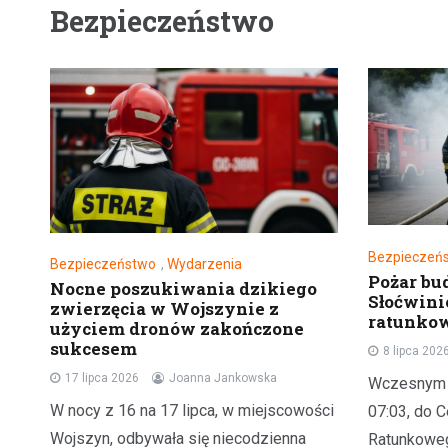
Bezpieczeństwo
Bezpieczeń
Bezpieczeństwo
,
Wydarzenia
Pożar bu
Nocne poszukiwania dzikiego
Słoćwinie
zwierzęcia w Wojszynie z
ratunko
użyciem dronów zakończone
sukcesem
8 lipca 202
17 lipca 2026
Joanna Jankowska
Wczesnym r
W nocy z 16 na 17 lipca, w miejscowości
07:03, do 
Wojszyn, odbywała się niecodzienna
Ratunkoweg