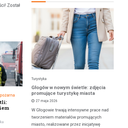
ści! Został
Turystyka
Tu
 w wolnym
Głogów w nowym świetle: zdjęcia
Gł
la Ciebie
promujące turystykę miasta
pe
 pożarna
t
27 maja 2026
li:
niem
W Głogowie trwają intensywne prace nad
 zrobić coś
Ma
tworzeniem materiałów promujących
ka
zabrać
od
miasto, realizowane przez inicjatywę