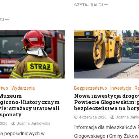
CZYTAJ DALEJ
LEJ
stwo
,
Wydarzenia
Bezpieczeństwo
,
Inwestycje
,
R
 Muzeum
Nowa inwestycja drog
ogiczno-Historycznym
Powiecie Głogowskim: 
ie: strażacy uratowali
bezpieczeństwa na hory
ksponaty
4 czerwca 2026
Joanna Jank
2026
Joanna Jankowska
Informacja dla mieszkańców 
ch popołudniowych w
Głogowskiego i Gminy Żukowi