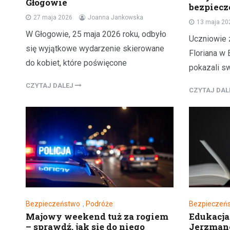
Głogowie
bezpiec
27 maja 2026
Joanna Jankowska
13 maja 20
W Głogowie, 25 maja 2026 roku, odbyło
Uczniowie 
się wyjątkowe wydarzenie skierowane
Floriana w
do kobiet, które poświęcone
pokazali sw
CZYTAJ DALEJ
CZYTAJ DA
Bezpieczeństwo
,
Podróże
Bezpieczeń
Majowy weekend tuż za rogiem
Edukacja
– sprawdź, jak się do niego
Jerzmano