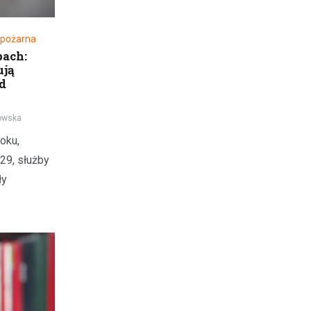
 pożarna
bach:
ują
d
owska
oku,
29, służby
ły