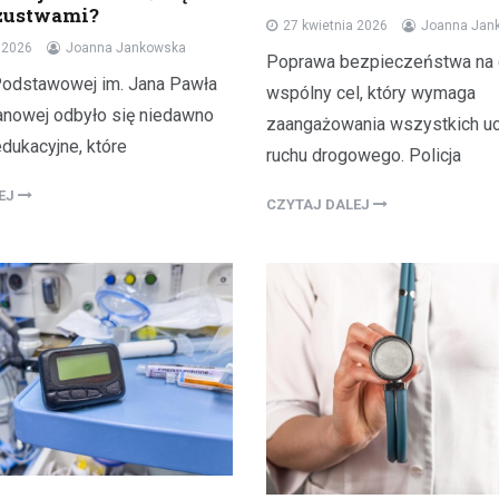
szustwami?
27 kwietnia 2026
Joanna Jan
a 2026
Joanna Jankowska
Poprawa bezpieczeństwa na 
odstawowej im. Jana Pawła
wspólny cel, który wymaga
anowej odbyło się niedawno
zaangażowania wszystkich u
dukacyjne, które
ruchu drogowego. Policja
LEJ
CZYTAJ DALEJ