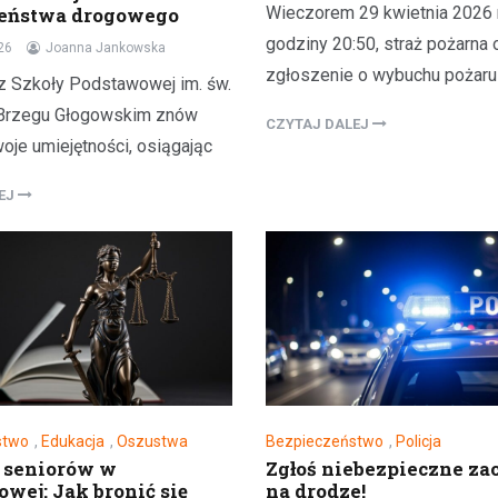
swoją drugą połówkę na roman
zeństwa drogowego
Wieczorem 29 kwietnia 2026 
randkę i nie…
godziny 20:50, straż pożarna 
26
Joanna Jankowska
zgłoszenie o wybuchu pożaru
z Szkoły Podstawowej im. św.
 Brzegu Głogowskim znów
CZYTAJ DALEJ
oje umiejętności, osiągając
LEJ
stwo
,
Edukacja
,
Oszustwa
Bezpieczeństwo
,
Policja
 seniorów w
Zgłoś niebezpieczne z
wej: Jak bronić się
na drodze!