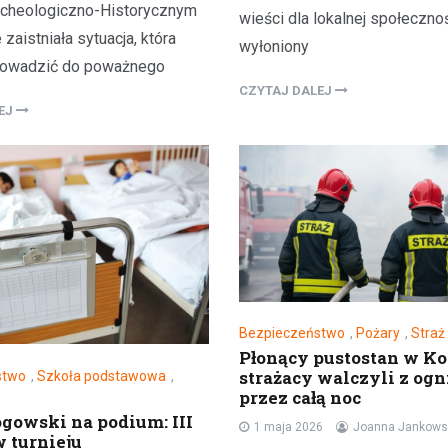
cheologiczno-Historycznym
wieści dla lokalnej społeczno
zaistniała sytuacja, która
wyłoniony
rowadzić do poważnego
CZYTAJ DALEJ
LEJ
Atrakcje
Zastanawiasz się co robić
czasie w Głogowie? Mamy d
Bezpieczeństwo
,
Pożary
,
Straż
kilka propozycji!
Płonący pustostan w Kot
30 grudnia 2021
strażacy walczyli z og
stwo
,
Szkoła podstawowa
,
przez całą noc
Masz wolny weekend i chciałbyś
ogowski na podium: III
1 maja 2026
Joanna Jankows
ciekawego? A może planujesz 
w turnieju