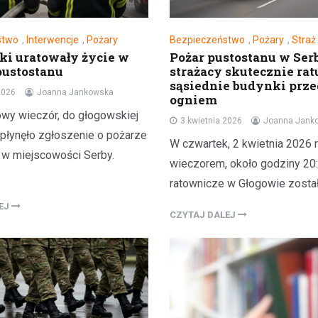
stwo
,
Interwencje
,
Pożary
Bezpieczeństwo
,
Pożary
,
Straż
tki uratowały życie w
Pożar pustostanu w Ser
pustostanu
strażacy skutecznie rat
sąsiednie budynki prze
2026
Joanna Jankowska
ogniem
wy wieczór, do głogowskiej
3 kwietnia 2026
Joanna Jank
łynęło zgłoszenie o pożarze
W czwartek, 2 kwietnia 2026 r
 w miejscowości Serby.
wieczorem, około godziny 20:
ratownicze w Głogowie zosta
LEJ
CZYTAJ DALEJ