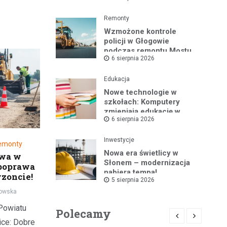
Gminy Kotla
Remonty
Wzmożone kontrole
policji w Głogowie
podczas remontu Mostu
6 sierpnia 2026
Tolerancji
Edukacja
Nowe technologie w
szkołach: Komputery
zmieniają edukację w
6 sierpnia 2026
Nielubi i Brzegu
Głogowskim
Inwestycje
emonty
Nowa era świetlicy w
owa w
Słonem – modernizacja
poprawa
nabiera tempa!
zoncie!
5 sierpnia 2026
owska
Powiatu
Polecamy
ce: Dobre