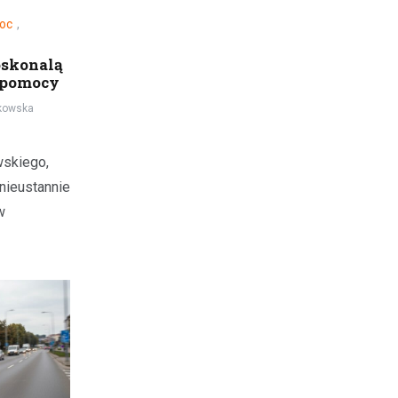
oc
,
oskonalą
j pomocy
kowska
skiego,
 nieustannie
w