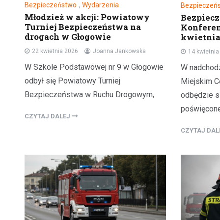
Bezpieczeństwo
,
Wydarzenia
Bezpieczeń
Młodzież w akcji: Powiatowy
Bezpiecz
Turniej Bezpieczeństwa na
Konferenc
drogach w Głogowie
kwietni
22 kwietnia 2026
Joanna Jankowska
14 kwietni
W Szkole Podstawowej nr 9 w Głogowie
W nadchodz
odbył się Powiatowy Turniej
Miejskim Ce
Bezpieczeństwa w Ruchu Drogowym,
odbędzie s
poświęcone
CZYTAJ DALEJ
CZYTAJ DA