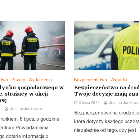
stwo
,
Pożary
,
Wydarzenia
Bezpieczeństwo
,
Wypadki
dynku gospodarczego w
Bezpieczeństwo na drod
: strażacy w akcji
Twoje decyzje mają zna
wej
3 lipca 2026
Joanna Jankows
6
Joanna Jankowska
Bezpieczeństwo na drodze je
ankiem, 8 lipca, o godzinie
która dotyczy każdego uczest
Centrum Powiadamiania
niezależnie od tego, czy jest
o dotarła informacja o