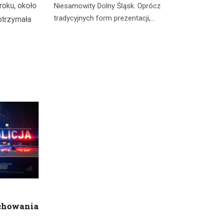
tyczną
tu
roku, około
Niesamowity Dolny Śląsk. Oprócz
st
tradycyjnych form prezentacji,…
otrzymała
achowania