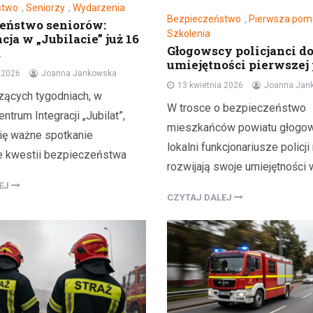
stwo
,
Seniorzy
,
Wydarzenia
Bezpieczeństwo
,
Pierwsza pom
eństwo seniorów:
Szkolenia
ja w „Jubilacie” już 16
Głogowscy policjanci d
a
umiejętności pierwsze
a 2026
Joanna Jankowska
13 kwietnia 2026
Joanna Jan
ących tygodniach, w
W trosce o bezpieczeństwo
ntrum Integracji „Jubilat”,
mieszkańców powiatu głogow
ię ważne spotkanie
lokalni funkcjonariusze policji
 kwestii bezpieczeństwa
rozwijają swoje umiejętności 
LEJ
CZYTAJ DALEJ