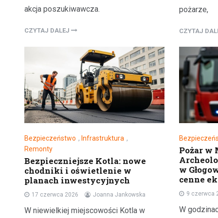
akcja poszukiwawcza.
pożarze,
CZYTAJ DALEJ
CZYTAJ DA
Bezpieczeństwo
,
Infrastruktura
,
Bezpieczeń
Pożar w
Remonty
Archeol
Bezpieczniejsze Kotla: nowe
w Głogow
chodniki i oświetlenie w
cenne e
planach inwestycyjnych
9 czerwca 
17 czerwca 2026
Joanna Jankowska
W godzina
W niewielkiej miejscowości Kotla w