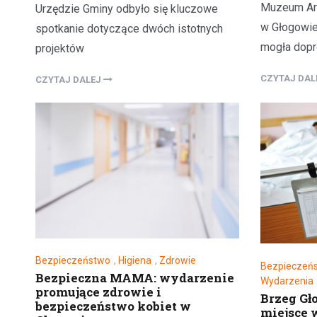
Muzeum Ar
Urzędzie Gminy odbyło się kluczowe
w Głogowie 
spotkanie dotyczące dwóch istotnych
mogła dop
projektów
CZYTAJ DA
CZYTAJ DALEJ
Bezpieczeństwo
,
Higiena
,
Zdrowie
Bezpieczeń
Bezpieczna MAMA: wydarzenie
Wydarzenia
promujące zdrowie i
Brzeg Gł
bezpieczeństwo kobiet w
miejsce 