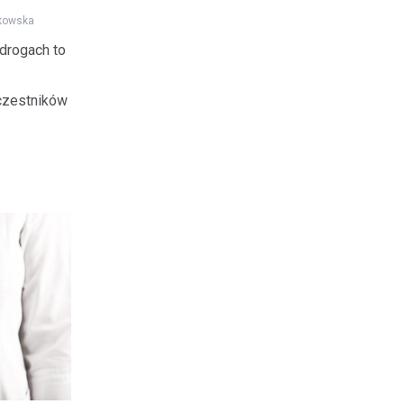
kowska
drogach to
czestników