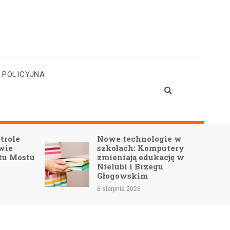
 POLICYJNA
gie w
Nowa era świetlicy w
putery
Słonem – modernizacja
ację w
nabiera tempa!
u
5 sierpnia 2026