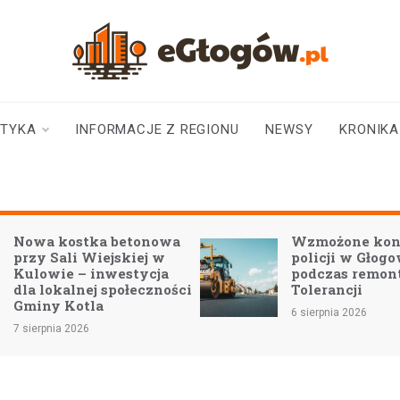
eGłogów.pl
aktualności | wiadomości | wydarzenia
STYKA
INFORMACJE Z REGIONU
NEWSY
KRONIKA
Wzmożone kontrole
Nowe technolo
policji w Głogowie
szkołach: Kom
podczas remontu Mostu
zmieniają eduk
Tolerancji
Nielubi i Brzeg
Głogowskim
6 sierpnia 2026
6 sierpnia 2026