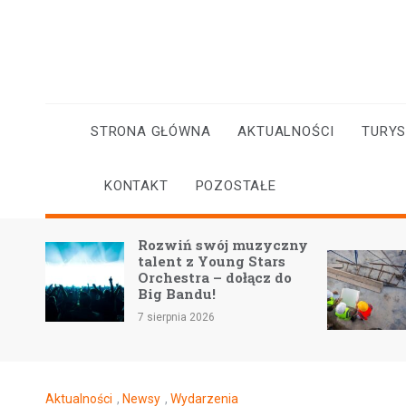
Skip
to
content
STRONA GŁÓWNA
AKTUALNOŚCI
TURY
KONTAKT
POZOSTAŁE
Rozwiń swój muzyczny
sna
talent z Young Stars
Orchestra – dołącz do
Big Bandu!
7 sierpnia 2026
Aktualności
,
Newsy
,
Wydarzenia