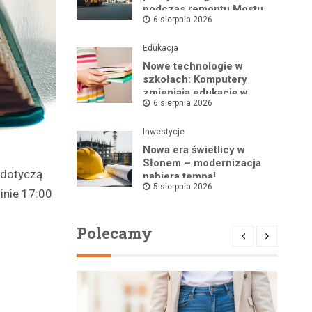
podczas remontu Mostu
6 sierpnia 2026
Tolerancji
Edukacja
Nowe technologie w
szkołach: Komputery
zmieniają edukację w
6 sierpnia 2026
Nielubi i Brzegu
Głogowskim
Inwestycje
Nowa era świetlicy w
Słonem – modernizacja
 dotyczą
nabiera tempa!
5 sierpnia 2026
zinie 17:00
Polecamy