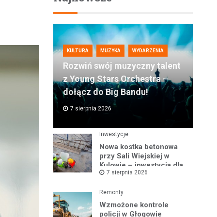
KULTURA
MUZYKA
WYDARZENIA
Rozwiń swój muzyczny talent
z Young Stars Orchestra –
dołącz do Big Bandu!
7 sierpnia 2026
Inwestycje
Nowa kostka betonowa
przy Sali Wiejskiej w
Kulowie – inwestycja dla
7 sierpnia 2026
lokalnej społeczności
Gminy Kotla
Remonty
Wzmożone kontrole
policji w Głogowie