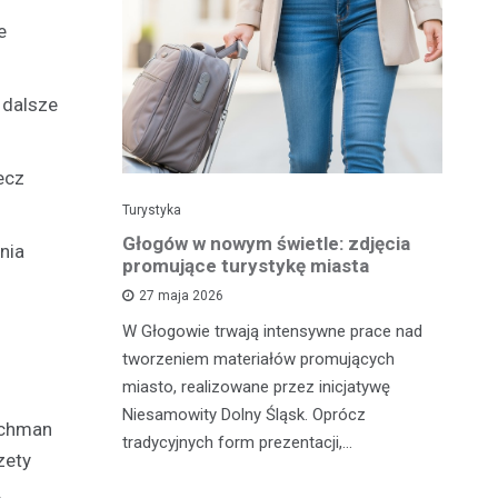
e
 dalsze
ecz
Turystyka
Tu
 w wolnym
Głogów w nowym świetle: zdjęcia
Gł
nia
la Ciebie
promujące turystykę miasta
pe
t
27 maja 2026
W Głogowie trwają intensywne prace nad
 zrobić coś
Ma
tworzeniem materiałów promujących
zabrać
od
miasto, realizowane przez inicjatywę
tyczną
tu
Niesamowity Dolny Śląsk. Oprócz
ochman
st
tradycyjnych form prezentacji,…
zety
.