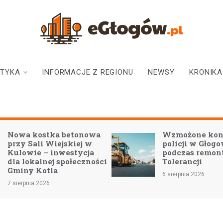
eGłogów.pl
aktualności | wiadomości | wydarzenia
STYKA
INFORMACJE Z REGIONU
NEWSY
KRONIKA
Nowa kostka betonowa
Wzmożone kon
przy Sali Wiejskiej w
policji w Głog
Kulowie – inwestycja
podczas remon
dla lokalnej społeczności
Tolerancji
Gminy Kotla
6 sierpnia 2026
7 sierpnia 2026