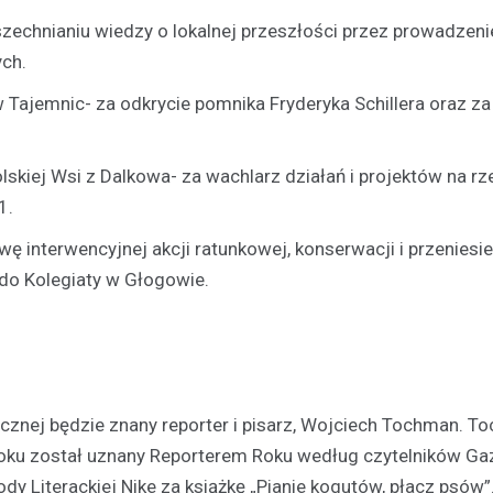
echnianiu wiedzy o lokalnej przeszłości przez prowadzeni
ych.
ajemnic- za odkrycie pomnika Fryderyka Schillera oraz za
lskiej Wsi z Dalkowa- za wachlarz działań i projektów na rz
1.
Atrakcje
Zastanawiasz się co robić
ę interwencyjnej akcji ratunkowej, konserwacji i przeniesie
czasie w Głogowie? Mamy d
 do Kolegiaty w Głogowie.
kilka propozycji!
30 grudnia 2021
Masz wolny weekend i chciałbyś
ciekawego? A może planujesz 
swoją drugą połówkę na roman
znej będzie znany reporter i pisarz, Wojciech Tochman. T
randkę i nie…
roku został uznany Reporterem Roku według czytelników Ga
y Literackiej Nike za książkę „Pianie kogutów, płacz psów”