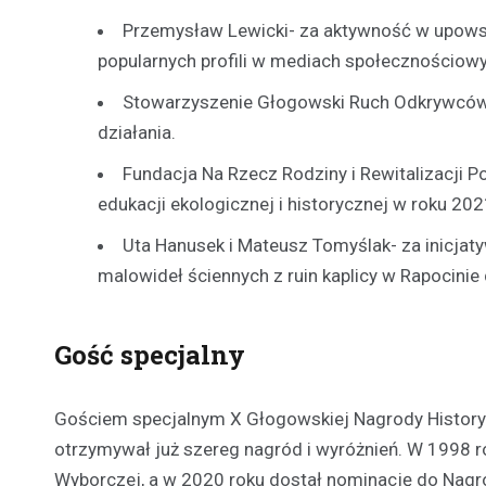
Przemysław Lewicki- za aktywność w upowsz
popularnych profili w mediach społecznościow
Stowarzyszenie Głogowski Ruch Odkrywców T
działania.
Fundacja Na Rzecz Rodziny i Rewitalizacji Po
edukacji ekologicznej i historycznej w roku 202
Uta Hanusek i Mateusz Tomyślak- za inicjatyw
malowideł ściennych z ruin kaplicy w Rapocinie
Gość specjalny
Gościem specjalnym X Głogowskiej Nagrody Historyc
otrzymywał już szereg nagród i wyróżnień. W 1998 
Wyborczej, a w 2020 roku dostał nominację do Nagrod