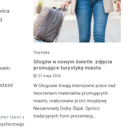
ońca
eż
Turystyka
Tu
 w wolnym
Głogów w nowym świetle: zdjęcia
Gł
la Ciebie
promujące turystykę miasta
pe
kiem.
t
ę
27 maja 2026
ęstsze
W Głogowie trwają intensywne prace nad
 zrobić coś
Ma
tworzeniem materiałów promujących
zabrać
od
miasto, realizowane przez inicjatywę
tyczną
tu
Niesamowity Dolny Śląsk. Oprócz
st
tradycyjnych form prezentacji,…
Psychicznego