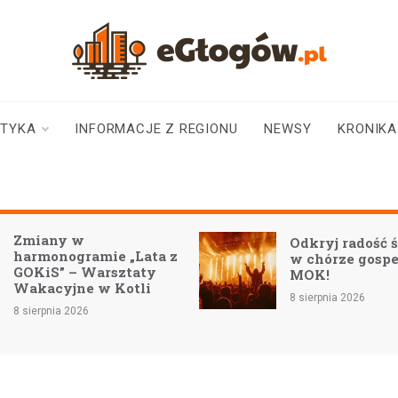
eGłogów.pl
aktualności | wiadomości | wydarzenia
STYKA
INFORMACJE Z REGIONU
NEWSY
KRONIKA
Zmiany w
Odkryj radość 
harmonogramie „Lata z
w chórze gospe
GOKiS” – Warsztaty
MOK!
Wakacyjne w Kotli
8 sierpnia 2026
8 sierpnia 2026