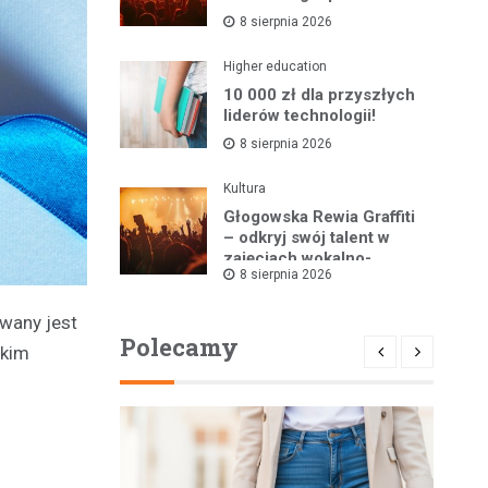
8 sierpnia 2026
Higher education
10 000 zł dla przyszłych
liderów technologii!
8 sierpnia 2026
Kultura
Głogowska Rewia Graffiti
– odkryj swój talent w
zajęciach wokalno-
8 sierpnia 2026
tanecznych!
wany jest
Polecamy
skim