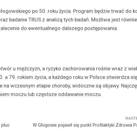
ogowskiego po 50. roku życia. Program będzie trwać do k
oraz badanie TRUS z analizą tych badań. Możliwa jest równi
 zalecenie do ewentualnego dalszego postępowania.
Atrakcje
Zastanawiasz się co robić
czasie w Głogowie? Mamy d
otwór u mężczyzn, a ryzyko zachorowania rośnie wraz z wie
kilka propozycji!
 a 79. rokiem życia, a każdego roku w Polsce stwierdza si
30 grudnia 2021
 że na wczesnym etapie choroby, widoczne są objawy. Najcz
Masz wolny weekend i chciałbyś
aniem moczu lub częstsze oddawanie moczu.
ciekawego? A może planujesz 
swoją drugą połówkę na roman
randkę i nie…
 płuc
W Głogowie pojawił się punkt Profilaktyki Zdrowia 