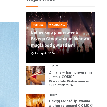
KULTURA
WYDARZENIA
Letnie kino plenerowe w
Brzegu Głogowskim: filmowa
magia pod gwiazdami
8 sierpnia 2026
Kultura
Zmiany w harmonogramie
„Lata z GOKiS” –
Warsztaty Wakacyjne w
8 sierpnia 2026
Kotli
Hobby
Odkryj radość śpiewania
w chórze gospel CK MOK!