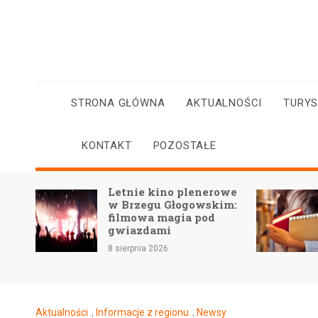
Skip
to
content
STRONA GŁÓWNA
AKTUALNOŚCI
TURY
KONTAKT
POZOSTAŁE
w
Letnie kino plenerowe
ry
w Brzegu Głogowskim:
 w
filmowa magia pod
gwiazdami
8 sierpnia 2026
Aktualności
,
Informacje z regionu
,
Newsy