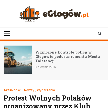
Skip
to
content
eGłogów.pl
aktualności | wiadomości | wydarzenia
Wzmożone kontrole policji w
Głogowie podczas remontu Mostu
Tolerancji
6 sierpnia 2026
Aktualności
,
Newsy
,
Wydarzenia
Protest Wolnych Polaków
organizowany przez Klub