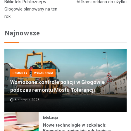
Biblioteki Publicznej w
łóżkami oddana do użytku
Głogowie planowany na ten
rok
Najnowsze
REMONTY
WYDARZENIA
Wzmożone kontrole policji w Głogowie
podczas remontu Mostu Tolerancji
6 sierpnia 2026
Edukacja
Nowe technologie w szkołach:
Komputery zmieniają edukację w