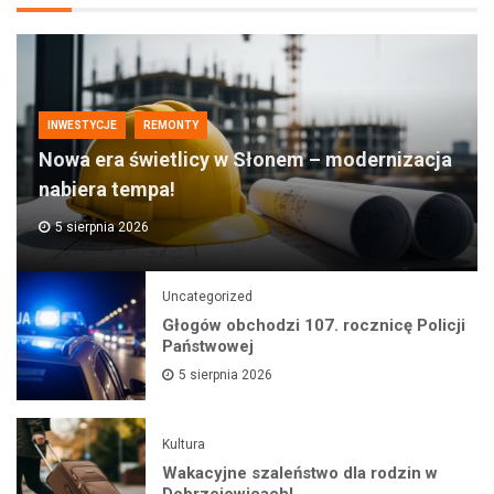
INWESTYCJE
REMONTY
Nowa era świetlicy w Słonem – modernizacja
nabiera tempa!
5 sierpnia 2026
Uncategorized
Głogów obchodzi 107. rocznicę Policji
Państwowej
5 sierpnia 2026
Kultura
Wakacyjne szaleństwo dla rodzin w
Dobrzejowicach!