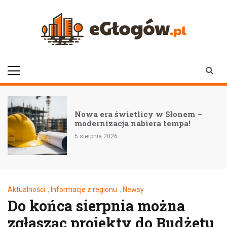
Skip
to
content
eGłogów.pl
aktualności | wiadomości | wydarzenia
Nowa era świetlicy w Słonem –
modernizacja nabiera tempa!
5 sierpnia 2026
Aktualności
,
Informacje z regionu
,
Newsy
Do końca sierpnia można
zgłasząc projekty do Budżetu