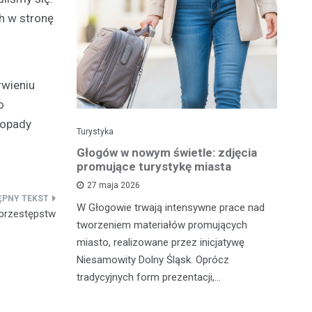
ch w stronę
rwieniu
o
 opady
Turystyka
Tu
 w wolnym
Głogów w nowym świetle: zdjęcia
Gł
la Ciebie
promujące turystykę miasta
pe
t
27 maja 2026
W Głogowie trwają intensywne prace nad
 przestępstw
 zrobić coś
Ma
tworzeniem materiałów promujących
zabrać
od
miasto, realizowane przez inicjatywę
tyczną
tu
Niesamowity Dolny Śląsk. Oprócz
st
tradycyjnych form prezentacji,…