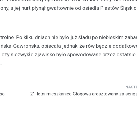
ony, a jej nurt płynął gwałtownie od osiedla Piastów Śląski
rolne. Po kilku dniach nie było już śladu po niebieskim zaba
ńska-Gawrońska, obiecała jednak, że rów będzie dodatkow
 czy niezwykłe zjawisko było spowodowane przez ostatnie
Atrakcje
.
Zastanawiasz się co robić
czasie w Głogowie? Mamy d
kilka propozycji!
30 grudnia 2021
ści
21-letni mieszkaniec Głogowa aresztowany za serię
Masz wolny weekend i chciałbyś
ciekawego? A może planujesz 
swoją drugą połówkę na roman
randkę i nie…