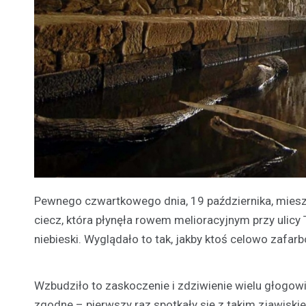
Pewnego czwartkowego dnia, 19 października, mies
ciecz, która płynęła rowem melioracyjnym przy ulicy
niebieski. Wyglądało to tak, jakby ktoś celowo zafar
Wzbudziło to zaskoczenie i zdziwienie wielu głogowi
zgodne – pierwszy raz spotkały się z takim zjawiski