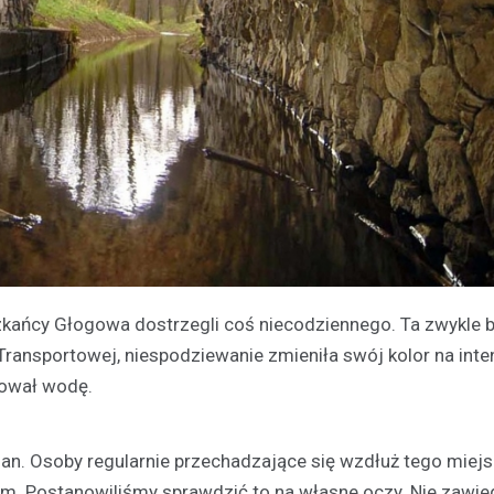
zkańcy Głogowa dostrzegli coś niecodziennego. Ta zwykle
 Transportowej, niespodziewanie zmieniła swój kolor na int
bował wodę.
an. Osoby regularnie przechadzające się wzdłuż tego miejs
em. Postanowiliśmy sprawdzić to na własne oczy. Nie zawied