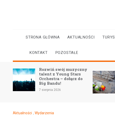
Skip
to
content
STRONA GŁÓWNA
AKTUALNOŚCI
TURY
KONTAKT
POZOSTAŁE
Rozwiń swój muzyczny
sna
talent z Young Stars
Orchestra – dołącz do
Big Bandu!
7 sierpnia 2026
Aktualności
,
Wydarzenia