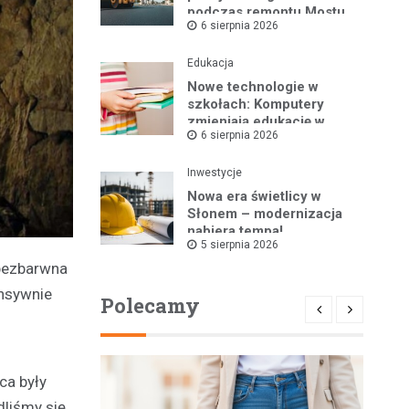
podczas remontu Mostu
6 sierpnia 2026
Tolerancji
Edukacja
Nowe technologie w
szkołach: Komputery
zmieniają edukację w
6 sierpnia 2026
Nielubi i Brzegu
Głogowskim
Inwestycje
Nowa era świetlicy w
Słonem – modernizacja
nabiera tempa!
5 sierpnia 2026
 bezbarwna
ensywnie
Polecamy
ca były
liśmy się.