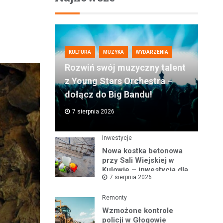
KULTURA
MUZYKA
WYDARZENIA
Rozwiń swój muzyczny talent
z Young Stars Orchestra –
dołącz do Big Bandu!
7 sierpnia 2026
Inwestycje
Nowa kostka betonowa
przy Sali Wiejskiej w
Kulowie – inwestycja dla
7 sierpnia 2026
lokalnej społeczności
Gminy Kotla
Remonty
Wzmożone kontrole
policji w Głogowie