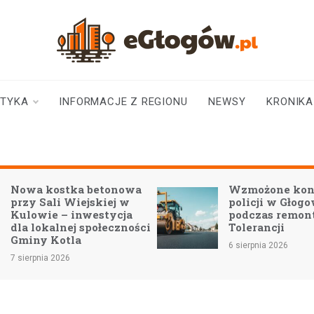
eGłogów.pl
aktualności | wiadomości | wydarzenia
STYKA
INFORMACJE Z REGIONU
NEWSY
KRONIKA
Nowa kostka betonowa
Wzmożone kon
przy Sali Wiejskiej w
policji w Głog
Kulowie – inwestycja
podczas remon
dla lokalnej społeczności
Tolerancji
Gminy Kotla
6 sierpnia 2026
7 sierpnia 2026