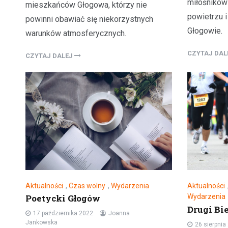
miłośników
mieszkańców Głogowa, którzy nie
powietrzu i
powinni obawiać się niekorzystnych
Głogowie.
warunków atmosferycznych.
CZYTAJ DA
CZYTAJ DALEJ
Aktualności
,
Czas wolny
,
Wydarzenia
Aktualności
Poetycki Głogów
Wydarzenia
Drugi Bi
17 października 2022
Joanna
Jankowska
26 sierpnia