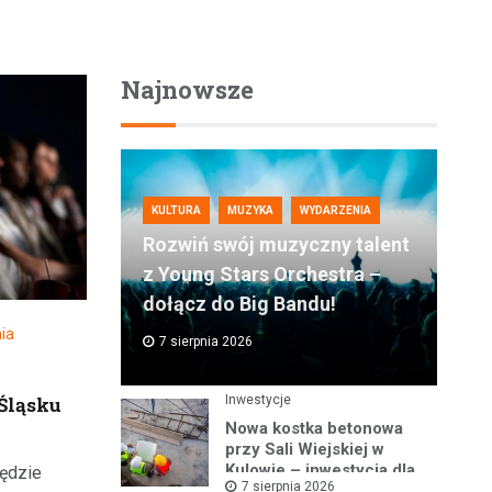
Najnowsze
KULTURA
MUZYKA
WYDARZENIA
Rozwiń swój muzyczny talent
z Young Stars Orchestra –
dołącz do Big Bandu!
ia
7 sierpnia 2026
Śląsku
Inwestycje
Nowa kostka betonowa
przy Sali Wiejskiej w
Kulowie – inwestycja dla
będzie
7 sierpnia 2026
lokalnej społeczności