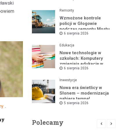
cławski
Gminy Kotla
 bowiem
Remonty
Wzmożone kontrole
policji w Głogowie
podczas remontu Mostu
6 sierpnia 2026
Tolerancji
Edukacja
Nowe technologie w
szkołach: Komputery
zmieniają edukację w
6 sierpnia 2026
Nielubi i Brzegu
Głogowskim
Inwestycje
Nowa era świetlicy w
Słonem – modernizacja
nabiera tempa!
5 sierpnia 2026
ny
,
ny
Polecamy