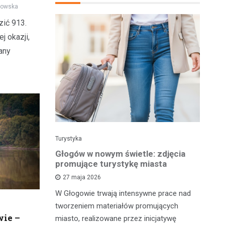
kowska
zić 913.
j okazji,
any
Turystyka
Tu
 w wolnym
Głogów w nowym świetle: zdjęcia
Gł
la Ciebie
promujące turystykę miasta
pe
t
27 maja 2026
W Głogowie trwają intensywne prace nad
 zrobić coś
Ma
tworzeniem materiałów promujących
zabrać
od
wie –
miasto, realizowane przez inicjatywę