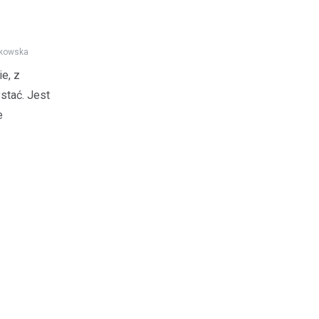
kowska
ie, z
stać. Jest
e