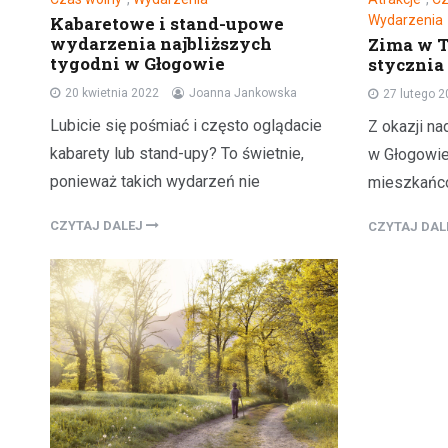
Kabaretowe i stand-upowe
Wydarzenia
wydarzenia najbliższych
Zima w T
tygodni w Głogowie
stycznia
20 kwietnia 2022
Joanna Jankowska
27 lutego 
Lubicie się pośmiać i często oglądacie
Z okazji n
kabarety lub stand-upy? To świetnie,
w Głogowie
ponieważ takich wydarzeń nie
mieszkańcó
CZYTAJ DALEJ
CZYTAJ DA