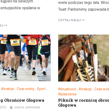
 kąpieli na świeżym
wiele podczas tego lata. Wro
 entuzjastów opalania w
Teatr Pantomimy zapowiada
CZYTAJ DALEJ
LEJ
,
Atrakcje
,
Czas wolny
,
Sport
,
Aktualności
,
Atrakcje
,
Czas wol
Wydarzenia
eg Obrońców Głogowa
Piknik w rocznicę obro
Głogowa
 2022
Joanna Jankowska