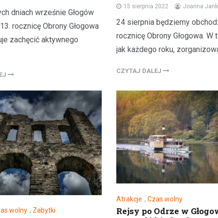
15 sierpnia 2022
Joanna Jan
ch dniach wrześnie Głogów
24 sierpnia będziemy obchod
913. rocznicę Obrony Głogowa
rocznicę Obrony Głogowa. W te
uje zachęcić aktywnego
jak każdego roku, zorganizow
CZYTAJ DALEJ
LEJ
Atrakcje
Zastanawiasz się co robić
czasie w Głogowie? Mamy d
kilka propozycji!
30 grudnia 2021
Masz wolny weekend i chciałbyś
Atrakcje
,
Czas wolny
ciekawego? A może planujesz 
Rejsy po Odrze w Głogo
as wolny
,
Zabytki