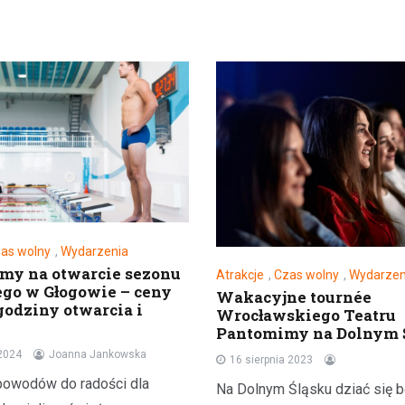
as wolny
,
Wydarzenia
my na otwarcie sezonu
Atrakcje
,
Czas wolny
,
Wydarzen
go w Głogowie – ceny
Wakacyjne tournée
godziny otwarcia i
Wrocławskiego Teatru
e
Pantomimy na Dolnym 
2024
Joanna Jankowska
16 sierpnia 2023
owodów do radości dla
Na Dolnym Śląsku dziać się 