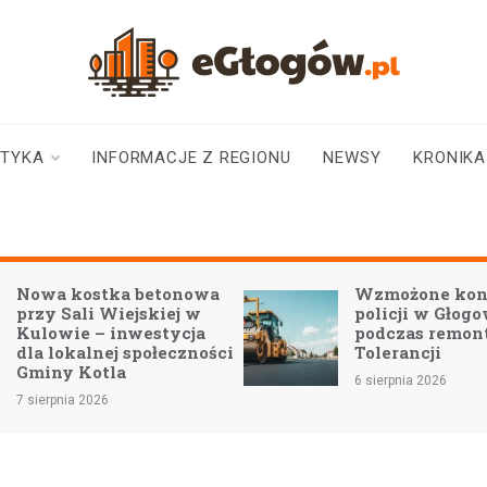
eGłogów.pl
aktualności | wiadomości | wydarzenia
STYKA
INFORMACJE Z REGIONU
NEWSY
KRONIKA
Wzmożone kontrole
Nowe technolo
policji w Głogowie
szkołach: Kom
podczas remontu Mostu
zmieniają eduk
Tolerancji
Nielubi i Brzeg
Głogowskim
6 sierpnia 2026
6 sierpnia 2026