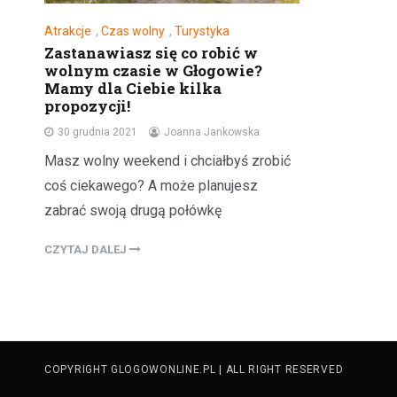
Atrakcje
,
Czas wolny
,
Turystyka
Zastanawiasz się co robić w
wolnym czasie w Głogowie?
Mamy dla Ciebie kilka
propozycji!
30 grudnia 2021
Joanna Jankowska
Masz wolny weekend i chciałbyś zrobić
coś ciekawego? A może planujesz
zabrać swoją drugą połówkę
CZYTAJ DALEJ
COPYRIGHT GLOGOWONLINE.PL | ALL RIGHT RESERVED