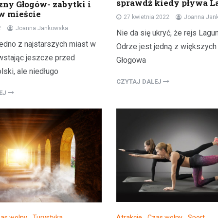
sprawdź kiedy pływa L
zny Głogów- zabytki i
swoją drugą połówkę na roman
 w mieście
randkę i nie…
27 kwietnia 2022
Joanna Jan
2
Joanna Jankowska
Nie da się ukryć, że rejs Lagu
jedno z najstarszych miast w
Odrze jest jedną z większych 
wstając jeszcze przed
Głogowa
ski, ale niedługo
CZYTAJ DALEJ
LEJ
Atrakcje
,
Czas wolny
,
Sport
as wolny
,
Turystyka
,