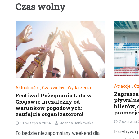
Czas wolny
Atrakcje
,
Cz
Aktualności
,
Czas wolny
,
Wydarzenia
Zaprasza
Festiwal Pożegnania Lata w
pływalne
Głogowie niezależny od
biletów, 
warunków pogodowych:
promocj
zaufajcie organizatorom!
2 czerwca 
11 września 2024
Joanna Jankowska
Przybywa p
To będzie niezapomniany weekend dla