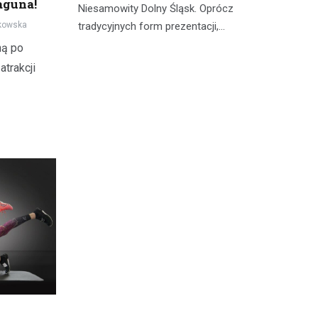
aguna!
tyczną
tu
Niesamowity Dolny Śląsk. Oprócz
st
kowska
tradycyjnych form prezentacji,…
ną po
atrakcji