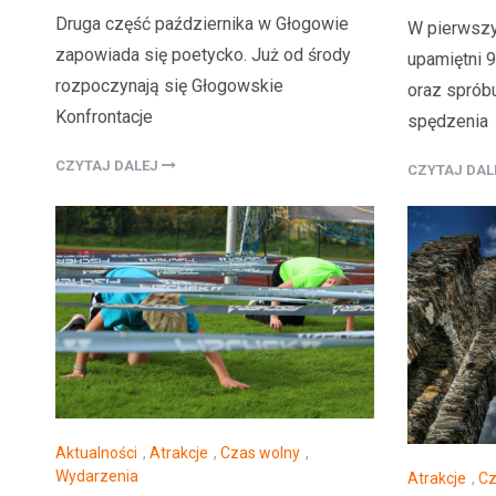
Druga część października w Głogowie
W pierwszy
zapowiada się poetycko. Już od środy
upamiętni 
rozpoczynają się Głogowskie
oraz sprób
Konfrontacje
spędzenia
CZYTAJ DALEJ
CZYTAJ DA
Aktualności
,
Atrakcje
,
Czas wolny
,
Wydarzenia
Atrakcje
,
Cz