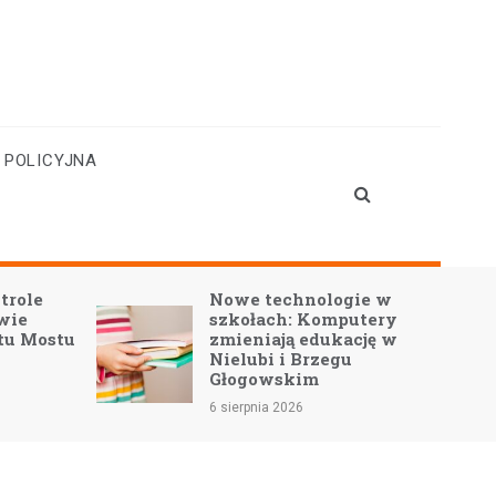
 POLICYJNA
gie w
Nowa era świetlicy w
putery
Słonem – modernizacja
ację w
nabiera tempa!
u
5 sierpnia 2026