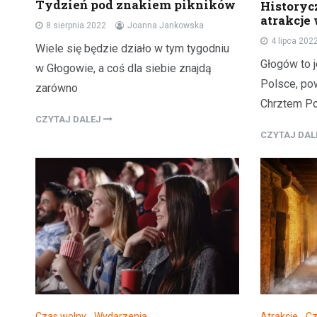
Tydzień pod znakiem pikników
Historyc
atrakcje
8 sierpnia 2022
Joanna Jankowska
4 lipca 202
Wiele się będzie działo w tym tygodniu
Głogów to 
w Głogowie, a coś dla siebie znajdą
Polsce, po
zarówno
Chrztem Pol
CZYTAJ DALEJ
CZYTAJ DA
Czas wolny
,
Wydarzenia
Atrakcje
,
Cz